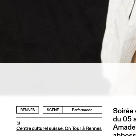
Soirée 
RENNES
SCÈNE
Performance
du 05 
↘
Amadeus
Centre culturel suisse. On Tour à Rennes
abbesse