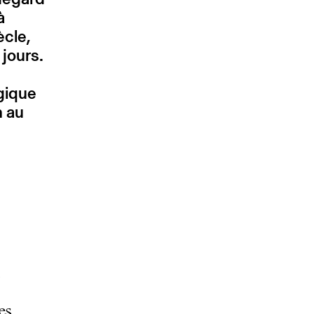
à
ècle,
 jours.
gique
n au
es