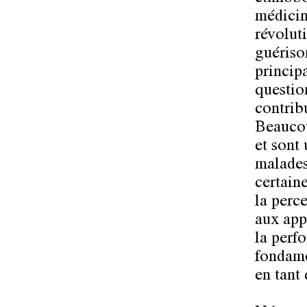
médicin
révolut
guériso
princip
question
contribu
Beaucou
et sont 
malades.
certain
la perc
aux app
la perf
fondamen
en tant 