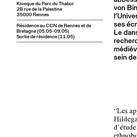
Kiosque du Parc du Thabor
von Bin
2B rue de la Palestine
l’Unive
35000 Rennes
ses écr
Résidence au CCN de Rennes et de
Le dans
Bretagne (05.05-09.05)
Sortie de résidence (11.05)
recher
médiéva
sein de
“Les ap
Hildega
d’étude
ethnobo