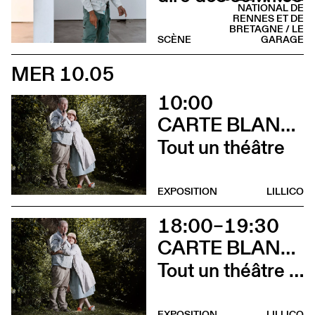
NATIONAL DE
RENNES ET DE
BRETAGNE / LE
SCÈNE
GARAGE
MER 10.05
10:00
CARTE BLANCHE À ALBERTINE & GERMANO ZULLO
Tout un théâtre
EXPOSITION
LILLICO
18:00–19:30
CARTE BLANCHE À ALBERTINE & GERMANO ZULLO
Tout un théâtre (Rencontre avec Albertine et Germano Zullo et soirée films d’animation. Tout public dès 10 ans)
EXPOSITION
LILLICO