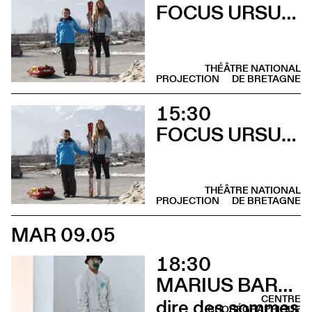
FOCUS URSULA MEIER
THÉÂTRE NATIONAL
PROJECTION
DE BRETAGNE
15:30
FOCUS URSULA MEIER
THÉÂTRE NATIONAL
PROJECTION
DE BRETAGNE
MAR 09.05
18:30
MARIUS BARTHAUX
CENTRE
dire des sommes
CHORÉGRAPHIQUE