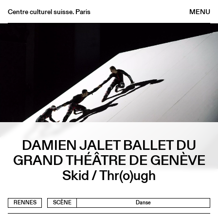
Centre culturel suisse. Paris
MENU
Agenda
Librairie
Buvette
Archives
Médiathèque
Éditions
Informations
DAMIEN JALET BALLET DU
FR
/
EN
GRAND THÉÂTRE DE GENÈVE
Skid / Thr(o)ugh
RENNES
SCÈNE
Danse