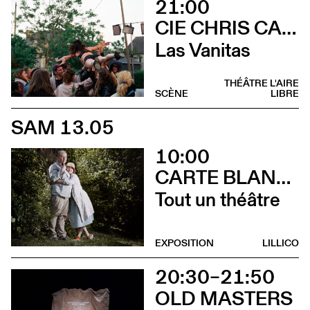
21:00
CIE CHRIS CADILLAC / MARION DUVAL & FLORIAN LEDUC
Las Vanitas
THÉÂTRE L'AIRE
SCÈNE
LIBRE
SAM 13.05
10:00
CARTE BLANCHE À ALBERTINE & GERMANO ZULLO
Tout un théâtre
EXPOSITION
LILLICO
20:30–21:50
OLD MASTERS