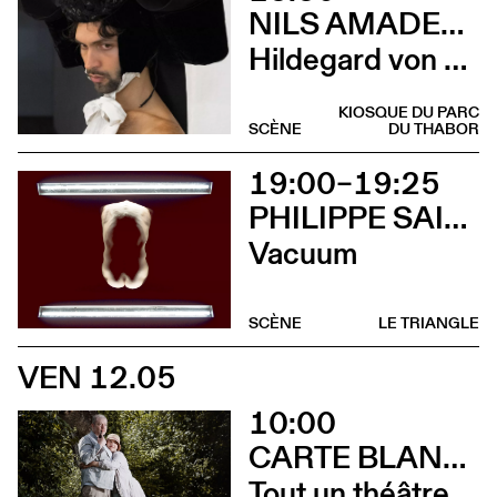
NILS AMADEUS LANGE
Hildegard von Bingen
KIOSQUE DU PARC
SCÈNE
DU THABOR
19:00–19:25
PHILIPPE SAIRE
Vacuum
SCÈNE
LE TRIANGLE
VEN 12.05
10:00
CARTE BLANCHE À ALBERTINE & GERMANO ZULLO
Tout un théâtre