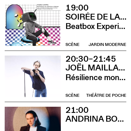
19:00
SOIRÉE DE LANCEMENT DU CCS ON TOUR À RENNES
Beatbox Experimental Video Game + Andrina Bollinger
SCÈNE
JARDIN MODERNE
20:30–21:45
JOËL MAILLARD
Résilience mon cul
SCÈNE
THÉÂTRE DE POCHE
21:00
ANDRINA BOLLINGER