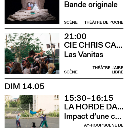
Bande originale
SCÈNE
THÉÂTRE DE POCHE
21:00
CIE CHRIS CADILLAC / MARION DUVAL & FLORIAN LEDUC
Las Vanitas
THÉÂTRE L'AIRE
SCÈNE
LIBRE
DIM 14.05
15:30–16:15
LA HORDE DANS LES PAVÉS
Impact d’une course [Cleunay]
AY-ROOP SCÈNE DE