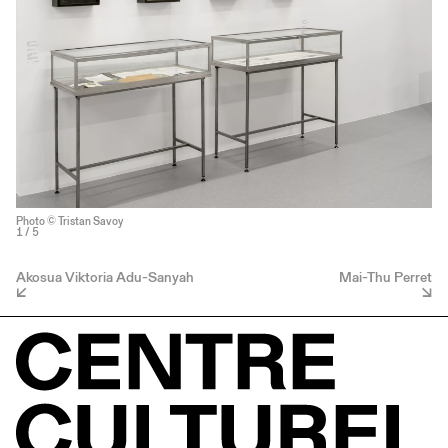
Photo © Tristan Savoy
1
/ 5
Akosua Viktoria Adu-Sanyah
Mai-Thu Perret