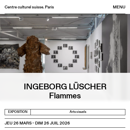
Centre culturel suisse. Paris
MENU
Agenda
Librairie
Buvette
Archives
Médiathèque
Éditions
Informations
FR
/
EN
INGEBORG LÜSCHER
Flammes
EXPOSITION
Arts visuels
JEU 26 MARS – DIM 26 JUIL 2026