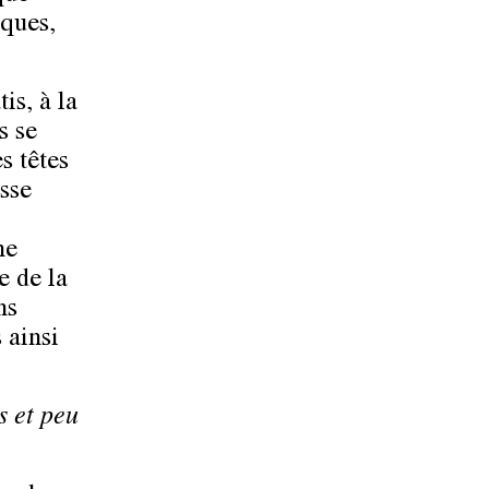
sques,
is, à la
s se
s têtes
isse
ne
e de la
ns
 ainsi
s et peu