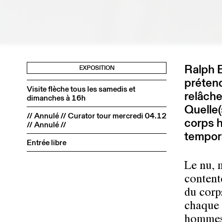
Ralph B
EXPOSITION
prétend
Visite flèche tous les samedis et
relâche
dimanches à 16h
Quelle(s
// Annulé // Curator tour mercredi 04.12
corps h
// Annulé //
tempora
Entrée libre
Le nu, m
content
du corp
chaque 
hommes.