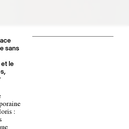
pace
ve sans
 et le
s,
?
e
mporaine
oris :
s
que