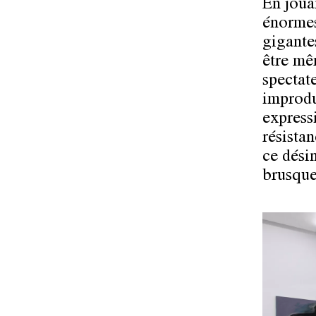
En joua
énormes
gigantes
être mêm
spectat
improduc
express
résistan
ce désin
brusque