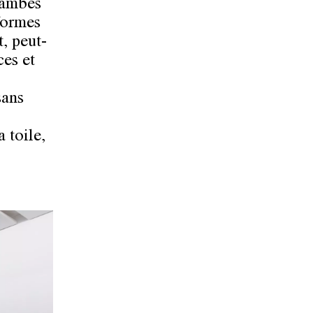
jambes
formes
t, peut-
ces et
sans
 toile,