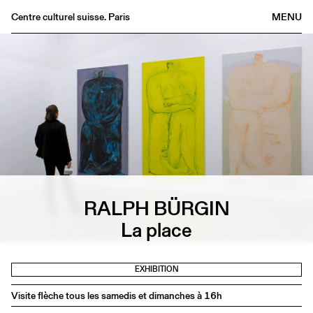
Centre culturel suisse. Paris
MENU
Agenda
Bookshop
Buvette
Archives
Medias
Publications
About
RALPH BÜRGIN
FR
/
EN
La place
EXHIBITION
Visite flèche tous les samedis et dimanches à 16h