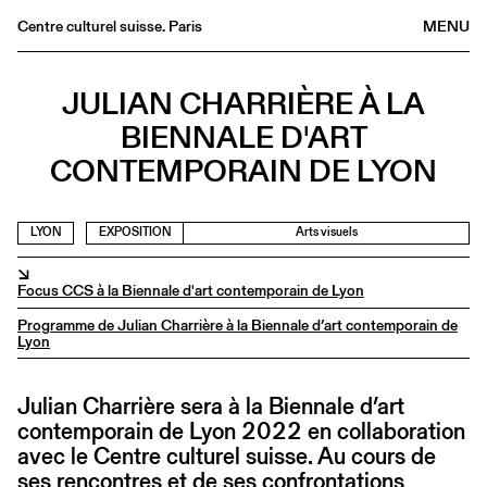
Centre culturel suisse. Paris
MENU
Agenda
JULIAN CHARRIÈRE À LA
Librairie
BIENNALE D'ART
Buvette
CONTEMPORAIN DE LYON
Archives
Médiathèque
LYON
EXPOSITION
Arts visuels
Éditions
↘
Informations
Focus CCS à la Biennale d'art contemporain de Lyon
FR
/
EN
Programme de Julian Charrière à la Biennale d’art contemporain de
Lyon
Julian Charrière sera à la Biennale d’art
contemporain de Lyon 2022 en collaboration
avec le Centre culturel suisse. Au cours de
ses rencontres et de ses confrontations