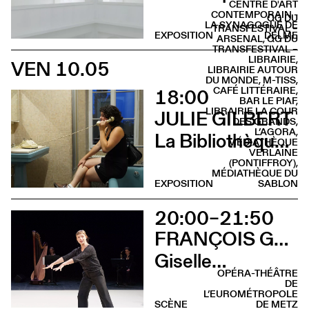
CENTRE D'ART
CONTEMPORAIN -
QG DU
LA SYNAGOGUE DE
TRANSFESTIVAL –
EXPOSITION
DELME
ARSENAL, QG DU
TRANSFESTIVAL –
LIBRAIRIE,
VEN 10.05
LIBRAIRIE AUTOUR
DU MONDE, M-TISS,
18:00
CAFÉ LITTÉRAIRE,
BAR LE PIAF,
LIBRAIRIE LA COUR
JULIE GILBERT
DES GRANDS,
L’AGORA,
La Bibliothèque sonore des femmes (Vernissage)
MÉDIATHÈQUE
VERLAINE
(PONTIFFROY),
MÉDIATHÈQUE DU
EXPOSITION
SABLON
20:00–21:50
FRANÇOIS GREMAUD & SAMANTHA VAN WISSEN
Giselle…
OPÉRA-THÉÂTRE
DE
L’EUROMÉTROPOLE
SCÈNE
DE METZ