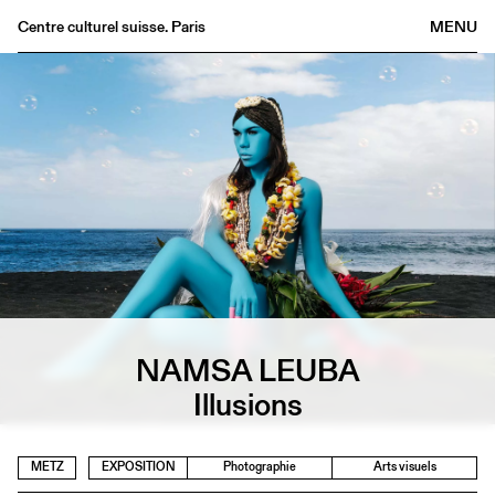
Centre culturel suisse. Paris
MENU
Agenda
Librairie
Buvette
Archives
Médiathèque
Éditions
Informations
FR
/
EN
NAMSA LEUBA
Illusions
METZ
EXPOSITION
Photographie
Arts visuels