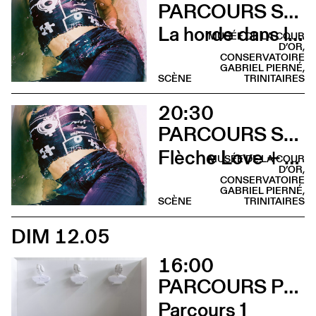
PARCOURS SUR LA COLLINE SAINTE-CROIX
La horde dans les pavés
MUSÉE DE LA COUR
D’OR,
CONSERVATOIRE
GABRIEL PIERNÉ,
SCÈNE
TRINITAIRES
20:30
PARCOURS SUR LA COLLINE SAINTE-CROIX
Flèche Love + Sami Galbi
MUSÉE DE LA COUR
D’OR,
CONSERVATOIRE
GABRIEL PIERNÉ,
SCÈNE
TRINITAIRES
DIM 12.05
16:00
PARCOURS PERFORMANCES
Parcours 1