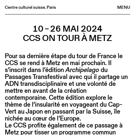
Centre culturel suisse. Paris
MENU
Agenda
10 – 26 MAI 2024
Librairie
CCS ON TOUR À METZ
Buvette
Archives
Pour sa dernière étape du tour de France le
Médiathèque
CCS se rend à Metz en mai prochain. Il
Éditions
s’inscrit dans l’édition
Archipelago
du
Passages Transfestival avec qui il partage un
Informations
ADN transdisciplinaire et une volonté de
FR
/
EN
mettre en avant de la création
contemporaine. Cette édition explore le
thème de l’insularité en voyageant du Cap-
Vert au Japon en passant par la Suisse, île
nichée au cœur de l’Europe.
Le CCS profite également de ce passage à
Metz pour tisser un programme commun