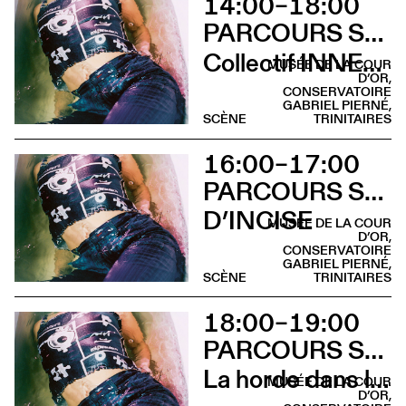
14:00–18:00
PARCOURS SUR LA COLLINE SAINTE-CROIX
Collectif INNER LIGHT
MUSÉE DE LA COUR
D’OR,
CONSERVATOIRE
GABRIEL PIERNÉ,
SCÈNE
TRINITAIRES
16:00–17:00
PARCOURS SUR LA COLLINE SAINTE-CROIX
D’INCISE
MUSÉE DE LA COUR
D’OR,
CONSERVATOIRE
GABRIEL PIERNÉ,
SCÈNE
TRINITAIRES
18:00–19:00
PARCOURS SUR LA COLLINE SAINTE-CROIX
La horde dans les pavés
MUSÉE DE LA COUR
D’OR,