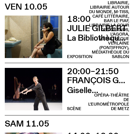
LIBRAIRIE,
VEN 10.05
LIBRAIRIE AUTOUR
DU MONDE, M-TISS,
18:00
CAFÉ LITTÉRAIRE,
BAR LE PIAF,
LIBRAIRIE LA COUR
JULIE GILBERT
DES GRANDS,
L’AGORA,
La Bibliothèque sonore des femmes (Vernissage)
MÉDIATHÈQUE
VERLAINE
(PONTIFFROY),
MÉDIATHÈQUE DU
EXPOSITION
SABLON
20:00–21:50
FRANÇOIS GREMAUD & SAMANTHA VAN WISSEN
Giselle…
OPÉRA-THÉÂTRE
DE
L’EUROMÉTROPOLE
SCÈNE
DE METZ
SAM 11.05