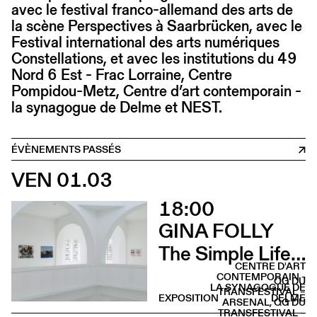
avec le festival franco-allemand des arts de
la scène Perspectives à Saarbrücken, avec le
Festival international des arts numériques
Constellations, et avec les institutions du 49
Nord 6 Est - Frac Lorraine, Centre
Pompidou-Metz, Centre d’art contemporain -
la synagogue de Delme et NEST.
ÉVÈNEMENTS PASSÉS
VEN 01.03
18:00
GINA FOLLY
The Simple Life (Vernissage)
CENTRE D'ART
CONTEMPORAIN -
QG DU
LA SYNAGOGUE DE
TRANSFESTIVAL –
EXPOSITION
DELME
ARSENAL, QG DU
TRANSFESTIVAL –