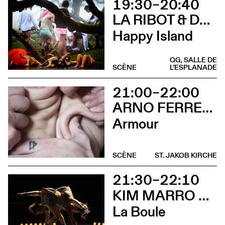
19:30–20:40
LA RIBOT & DANÇANDO COM A DIFERENÇA
Happy Island
QG, SALLE DE
SCÈNE
L’ESPLANADE
21:00–22:00
ARNO FERRERA & GILLES POLET
Armour
SCÈNE
ST. JAKOB KIRCHE
21:30–22:10
KIM MARRO & LIAM LELARGE
La Boule