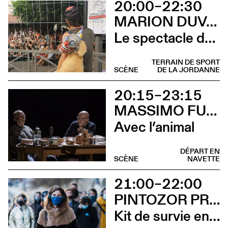
20:00–22:30
MARION DUVAL - CIE CHRIS CADILLAC
Le spectacle de merde
TERRAIN DE SPORT
SCÈNE
DE LA JORDANNE
20:15–23:15
MASSIMO FURLAN ET CLAIRE DE RIBAUPIERRE
Avec l’animal
DÉPART EN
SCÈNE
NAVETTE
21:00–22:00
PINTOZOR PROD. ET MARION THOMAS
Kit de survie en territoire masculiniste