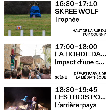
16:30–17:10
SKREE WOLF
Trophée
HAUT DE LA RUE DU
PUY COURNY
17:00–18:00
LA HORDE DANS LES PAVÉS
Impact d’une course [Aurillac] X Stadium
DÉPART PARVIS DE
SCÈNE
LA MÉDIATHÈQUE
18:30–19:45
LES TROIS POINTS DE SUSPENSION & 3615 DAKOTA
L’arrière-pays