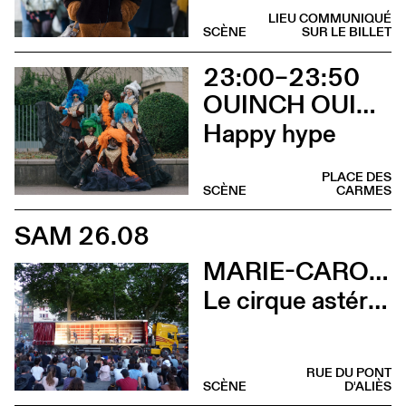
LIEU COMMUNIQUÉ
SCÈNE
SUR LE BILLET
23:00–23:50
OUINCH OUINCH X MULAH
Happy hype
PLACE DES
SCÈNE
CARMES
SAM 26.08
MARIE-CAROLINE HOMINAL
Le cirque astéroïde
RUE DU PONT
SCÈNE
D'ALIÈS