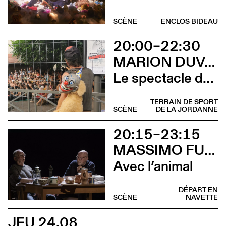
SCÈNE
ENCLOS BIDEAU
20:00–22:30
MARION DUVAL - CIE CHRIS CADILLAC
Le spectacle de merde
TERRAIN DE SPORT
SCÈNE
DE LA JORDANNE
20:15–23:15
MASSIMO FURLAN ET CLAIRE DE RIBAUPIERRE
Avec l’animal
DÉPART EN
SCÈNE
NAVETTE
JEU 24.08