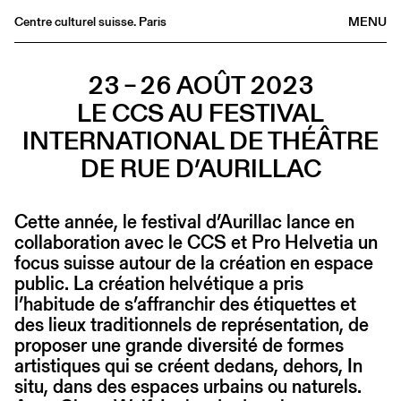
Centre culturel suisse. Paris
MENU
Agenda
23 – 26 AOÛT 2023
Librairie
LE CCS AU FESTIVAL
Buvette
INTERNATIONAL DE THÉÂTRE
Archives
DE RUE D’AURILLAC
Médiathèque
Éditions
Cette année, le festival d’Aurillac lance en
Informations
collaboration avec le CCS et Pro Helvetia un
FR
/
EN
focus suisse autour de la création en espace
public. La création helvétique a pris
l’habitude de s’affranchir des étiquettes et
des lieux traditionnels de représentation, de
proposer une grande diversité de formes
artistiques qui se créent dedans, dehors, In
situ, dans des espaces urbains ou naturels.