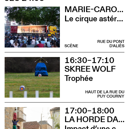
MARIE-CAROLINE HOMINAL
Le cirque astéroïde
RUE DU PONT
SCÈNE
D'ALIÈS
16:30–17:10
SKREE WOLF
Trophée
HAUT DE LA RUE DU
PUY COURNY
17:00–18:00
LA HORDE DANS LES PAVÉS
Impact d’une course [Aurillac] X Stadium