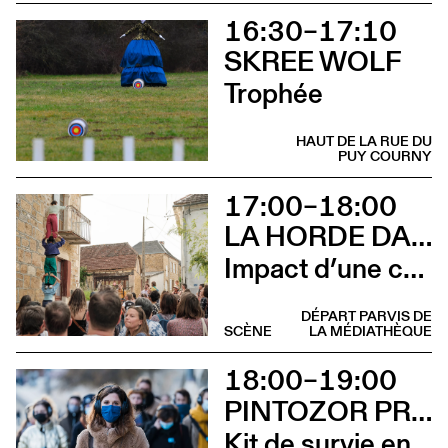
16:30–17:10
SKREE WOLF
Trophée
HAUT DE LA RUE DU
PUY COURNY
17:00–18:00
LA HORDE DANS LES PAVÉS
Impact d’une course [Aurillac] X Stadium
DÉPART PARVIS DE
SCÈNE
LA MÉDIATHÈQUE
18:00–19:00
PINTOZOR PROD. ET MARION THOMAS
Kit de survie en territoire masculiniste