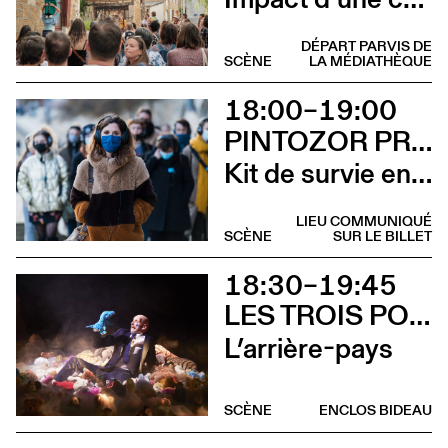
DÉPART PARVIS DE
SCÈNE
LA MÉDIATHÈQUE
18:00–19:00
PINTOZOR PROD. ET MARION THOMAS
Kit de survie en territoire masculiniste
LIEU COMMUNIQUÉ
SCÈNE
SUR LE BILLET
18:30–19:45
LES TROIS POINTS DE SUSPENSION & 3615 DAKOTA
L’arrière-pays
SCÈNE
ENCLOS BIDEAU