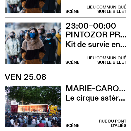
LIEU COMMUNIQUÉ
SCÈNE
SUR LE BILLET
23:00–00:00
PINTOZOR PROD. ET MARION THOMAS
Kit de survie en territoire masculiniste
LIEU COMMUNIQUÉ
SCÈNE
SUR LE BILLET
VEN 25.08
MARIE-CAROLINE HOMINAL
Le cirque astéroïde
RUE DU PONT
SCÈNE
D'ALIÈS