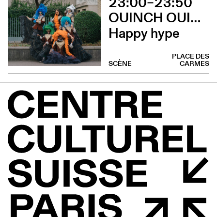
23:00–23:50
OUINCH OUINCH X MULAH
Happy hype
PLACE DES
SCÈNE
CARMES