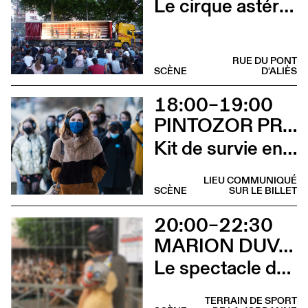
Le cirque astéroïde
RUE DU PONT
SCÈNE
D'ALIÈS
18:00–19:00
PINTOZOR PROD. ET MARION THOMAS
Kit de survie en territoire masculiniste
LIEU COMMUNIQUÉ
SCÈNE
SUR LE BILLET
20:00–22:30
MARION DUVAL - CIE CHRIS CADILLAC
Le spectacle de merde
TERRAIN DE SPORT