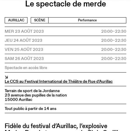
Le spectacle de merde
AURILLAC
SCÈNE
Performance
MER 23 AOÛT 2023
20:00–22:30
JEU 24 AOÛT 2023
20:00–22:30
VEN 25 AOÛT 2023
20:00–22:30
SAM 26 AOÛT 2023
20:00–22:30
Spectacle en accès libre
↘
Le CCS au Festival International de Théâtre de Rue d’Aurillac
Terrain de sport de la Jordanne
23 avenue des pupilles de la nation
15000 Aurillac
Tout public à partir de 14 ans
Fidèle du festival d’Aurillac, l’explosive