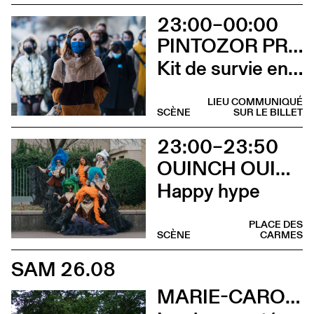
23:00–00:00
PINTOZOR PROD. ET MARION THOMAS
Kit de survie en territoire masculiniste
LIEU COMMUNIQUÉ
SCÈNE
SUR LE BILLET
23:00–23:50
OUINCH OUINCH X MULAH
Happy hype
PLACE DES
SCÈNE
CARMES
SAM 26.08
MARIE-CAROLINE HOMINAL