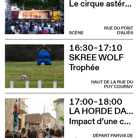
Le cirque astéroïde
RUE DU PONT
SCÈNE
D'ALIÈS
16:30–17:10
SKREE WOLF
Trophée
HAUT DE LA RUE DU
PUY COURNY
17:00–18:00
LA HORDE DANS LES PAVÉS
Impact d’une course [Aurillac] X Stadium
DÉPART PARVIS DE