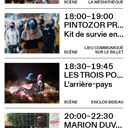
SCÈNE
LA MÉDIATHÈQUE
18:00–19:00
PINTOZOR PROD. ET MARION THOMAS
Kit de survie en territoire masculiniste
LIEU COMMUNIQUÉ
SCÈNE
SUR LE BILLET
18:30–19:45
LES TROIS POINTS DE SUSPENSION & 3615 DAKOTA
L’arrière-pays
SCÈNE
ENCLOS BIDEAU
20:00–22:30
MARION DUVAL - CIE CHRIS CADILLAC