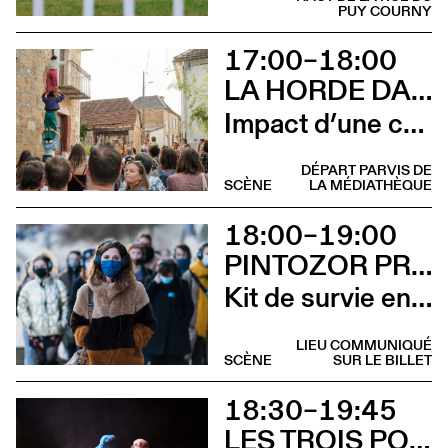
PUY COURNY
17:00–18:00
LA HORDE DANS LES PAVÉS
Impact d’une course [Aurillac] X Stadium
DÉPART PARVIS DE
SCÈNE
LA MÉDIATHÈQUE
18:00–19:00
PINTOZOR PROD. ET MARION THOMAS
Kit de survie en territoire masculiniste
LIEU COMMUNIQUÉ
SCÈNE
SUR LE BILLET
18:30–19:45
LES TROIS POINTS DE SUSPENSION & 3615 DAKOTA