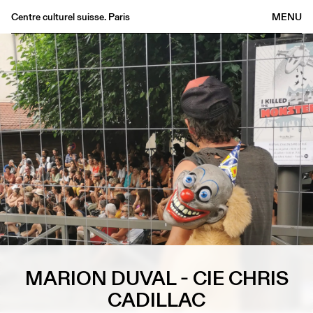
Centre culturel suisse. Paris
MENU
Agenda
Librairie
Buvette
Archives
Médiathèque
Éditions
Informations
FR
/
EN
MARION DUVAL - CIE CHRIS
CADILLAC