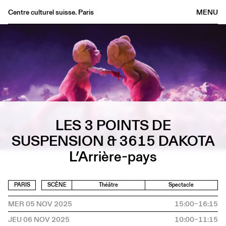
Centre culturel suisse. Paris
MENU
Agenda
Librairie
Buvette
Archives
Médiathèque
Éditions
LES 3 POINTS DE
Informations
SUSPENSION & 3615 DAKOTA
FR
/
EN
L’Arrière-pays
PARIS
SCÈNE
Théâtre
Spectacle
MER 05 NOV 2025
15:00–16:15
JEU 06 NOV 2025
10:00–11:15