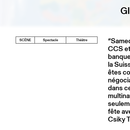
G
“Samedi
SCÈNE
Spectacle
Théâtre
CCS et 
banquet
la Suis
êtes c
négocia
dans ce
multina
seulem
fête av
Csiky T