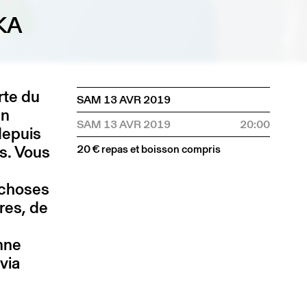
KA
rte du
SAM 13 AVR 2019
un
SAM 13 AVR 2019
20:00
depuis
s. Vous
20 € repas et boisson compris
 choses
res, de
nne
via