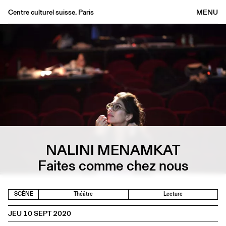
Centre culturel suisse. Paris
MENU
Agenda
Librairie
Buvette
Archives
Médiathèque
Éditions
Informations
NALINI MENAMKAT
FR
/
EN
Faites comme chez nous
SCÈNE
Théâtre
Lecture
JEU 10 SEPT 2020