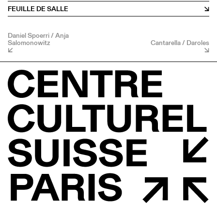
FEUILLE DE SALLE
Daniel Spoerri / Anja
Salomonowitz
Cantarella / Daroles