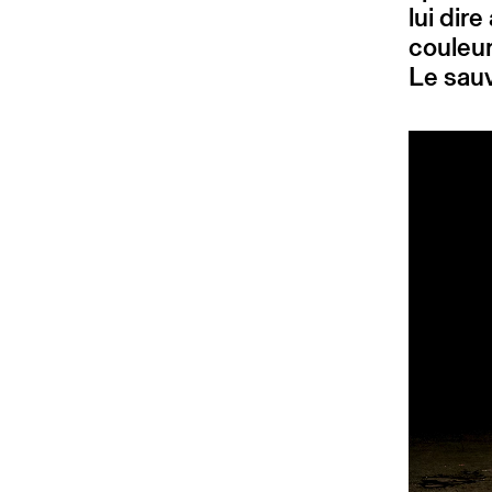
lui dir
couleur
Le sauv