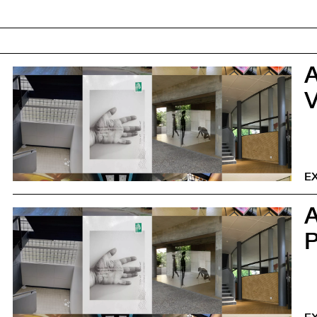
0
V
E
0