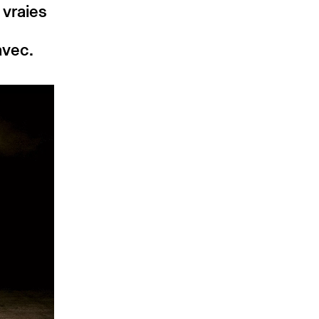
 vraies
avec.