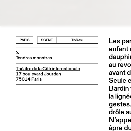
Les par
PARIS
SCÈNE
Théâtre
enfant 
↘
dauphin
Tendres monstres
au revo
Théâtre de la Cité internationale
avant d
17 boulevard Jourdan
Seule e
75014 Paris
Bardin 
la lign
gestes.
drôle a
N’appell
âpre du