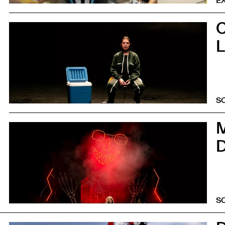
E
5
L
S
0
D
S