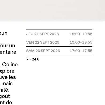
ucun
JEU 21 SEPT 2023
19:00–19:55
VEN 22 SEPT 2023
19:00–19:55
Pour un
ventaire
SAM 23 SEPT 2023
17:00–17:55
7 - 24 €
, Coline
explore
ouve les
, mais
nité.
 goût
nt de