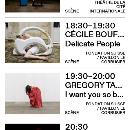
THÉÂTRE DE LA
CITÉ
SCÈNE
INTERNATIONALE
18:30–19:30
CÉCILE BOUFFARD & RUTH CHILDS (SCARLETT'S)
Delicate People
FONDATION SUISSE
/ PAVILLON LE
SCÈNE
CORBUSIER
19:30–20:00
GREGORY TARA HARI AVEC PINKY HTUT AUNG
I want you so bad it’s my only wish
FONDATION SUISSE
/ PAVILLON LE
SCÈNE
CORBUSIER
20:30