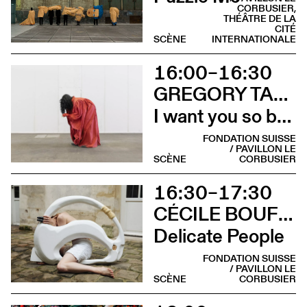
CORBUSIER,
THÉÂTRE DE LA
CITÉ
SCÈNE
INTERNATIONALE
16:00–16:30
GREGORY TARA HARI AVEC PINKY HTUT AUNG
I want you so bad it’s my only wish
FONDATION SUISSE
/ PAVILLON LE
SCÈNE
CORBUSIER
16:30–17:30
CÉCILE BOUFFARD & RUTH CHILDS (SCARLETT'S)
Delicate People
FONDATION SUISSE
/ PAVILLON LE
SCÈNE
CORBUSIER