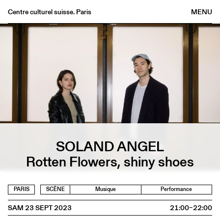
Centre culturel suisse. Paris
MENU
Agenda
Librairie
Buvette
Archives
Médiathèque
Éditions
Informations
SOLAND ANGEL
FR
/
EN
Rotten Flowers, shiny shoes
PARIS
SCÈNE
Musique
Performance
SAM 23 SEPT 2023
21:00–22:00