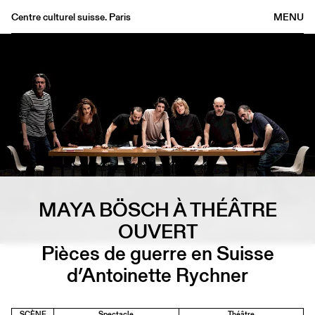
Centre culturel suisse. Paris
MENU
Agenda
Librairie
Buvette
Archives
Médiathèque
Éditions
Informations
MAYA BÖSCH À THÉÂTRE
FR
/
EN
OUVERT
Pièces de guerre en Suisse
d’Antoinette Rychner
SCÈNE
Spectacle
Théâtre