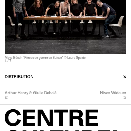
Maya Bösch “Pièces de guerre en Suisse” © Laura Spozio
1
/ 7
DISTRIBUTION
Arthur Henry & Giulia Dabalà
Nives Widauer