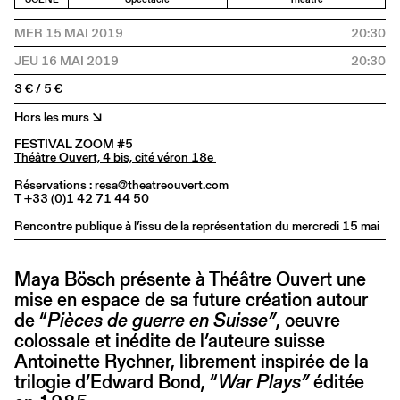
MER 15 MAI 2019
20:30
JEU 16 MAI 2019
20:30
3 € / 5 €
Hors les murs ↘
FESTIVAL ZOOM #5
Théâtre Ouvert, 4 bis, cité véron 18e
Réservations : resa@theatreouvert.com
T +33 (0)1 42 71 44 50
Rencontre publique à l’issu de la représentation du mercredi 15 mai
Maya Bösch présente à Théâtre Ouvert une
mise en espace de sa future création autour
de “
Pièces de guerre en Suisse”
, oeuvre
colossale et inédite de l’auteure suisse
Antoinette Rychner, librement inspirée de la
trilogie d’Edward Bond, “
War Plays”
éditée