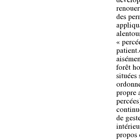
dévelop
renouer 
des perm
appliqu
alentour
« percée
patient
aisémen
forêt ho
situées 
ordonne
propre 
percées)
continu
de gest
intérie
propos 