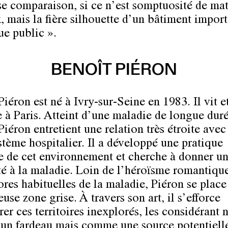
e comparaison, si ce n’est somptuosité de ma
, mais la fière silhouette d’un bâtiment import
ue public ».
BENOÎT PIÉRON
iéron est né à Ivry-sur-Seine en 1983. Il vit e
le à Paris. Atteint d’une maladie de longue duré
iéron entretient une relation très étroite avec
stème hospitalier. Il a développé une pratique
re de cet environnement et cherche à donner u
ité à la maladie. Loin de l’héroïsme romantiqu
res habituelles de la maladie, Piéron se place
use zone grise. À travers son art, il s’efforce
er ces territoires inexplorés, les considérant 
n fardeau mais comme une source potentiell