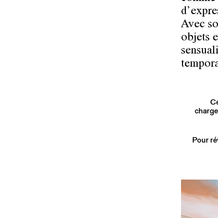
d’expre
Avec son
objets 
sensuali
temporal
Ce
charge
Pour ré