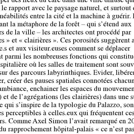
per des lieux du care dans une ville diffuse qu
le rapport avec le paysage naturel, et surtout 
éabilités entre la cité et la machine à guérir.
ant la métaphore de la forêt – qui s’étend aux
s de la ville – les architectes ont procédé par
s » et « clairières ». Ces porosités suggèrent 
.e.s et aux visiteur.euses comment se déplacer
t parmi les nombreuses fonctions qui constitu
spitalière où les salles de traitement sont sou
sur des parcours labyrinthiques. Evider, libérer
r, créer des pauses spatiales connotées chacun
ambiance, enchainer les espaces du mouvement
 et de l’agrégations (les clairières) dans une s
e qui s’inspire de la typologie du Palazzo, son
es perceptibles à celles.eux qui fréquentent ce
urs. Comme Axel Simon l’avait remarqué en 2
du rapprochement hôpital-palais « ce n’est pa