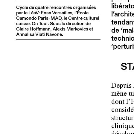
libérat
Cycle de quatre rencontres organisées
l’archi
par le LéaV-Ensa Versailles, l’École
Camondo Paris-MAD, le Centre culturel
tendant
suisse. On Tour. Sous la direction de
de ‘mal
Claire Hoffmann, Alexis Markovics et
Annalisa Viati Navone.
technic
‘pertur
ST
Depuis 
mène une
dont l’
considé
structu
clinique