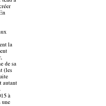
i tend à
créer
 En
aux
ent la
vent
,
e de sa
 (les
uite
t autant
s
015 à
s une