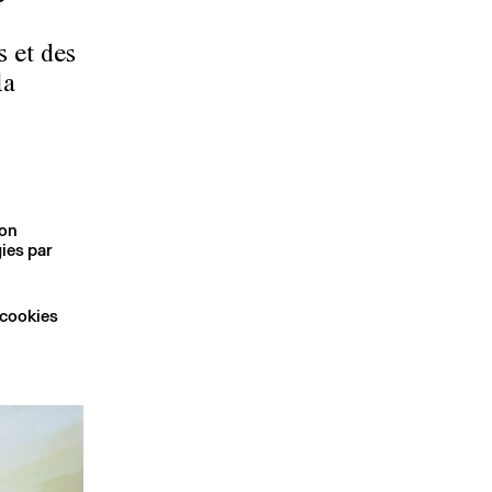
s et des
la
son
ies par
 cookies