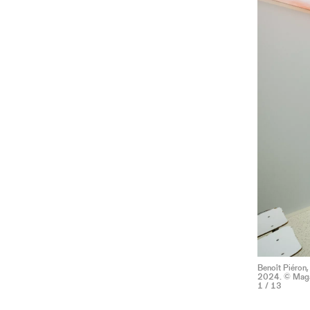
Benoît Piéron,
2024. © Magas
1
/ 13