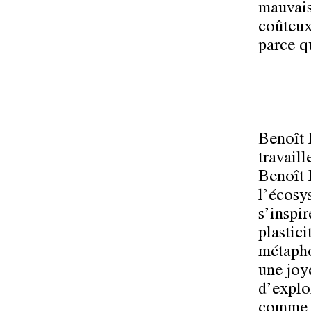
mauvais
coûteux
parce q
Benoît P
travail
Benoît P
l’écosy
s’inspi
plastic
métapho
une joye
d’explor
comme u