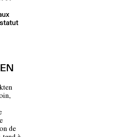
aux
statut
TEN
kten
oin,
e
e
ion de