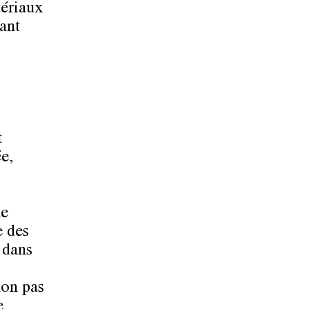
tériaux
ant
t
e,
ne
e des
 dans
non pas
e