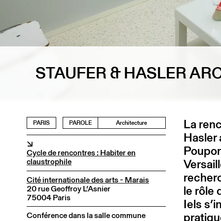
STAUFER & HASLER AR
La renc
PARIS
PAROLE
Architecture
Hasler 
↘
Poupon
Cycle de rencontres : Habiter en
claustrophile
Versail
recherc
Cité internationale des arts - Marais
le rôle
20 rue Geoffroy L’Asnier
75004 Paris
Iels s’
pratiqu
Conférence dans la salle commune