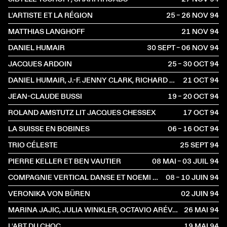
L'ARTISTE ET LA RÉGION
25 – 26 NOV
1994
MATTHIAS LANGHOFF
21 NOV
1994
DANIEL HUMAIR
30 SEPT – 06 NOV
1994
JACQUES ARDOIN
25 – 30 OCT
1994
DANIEL HUMAIR, J.-F. JENNY CLARK, RICHARD GALLIANO
21 OCT
1994
JEAN-CLAUDE BUSSI
19 – 20 OCT
1994
ROLAND AMSTUTZ LIT JACQUES CHESSEX
17 OCT
1994
LA SUISSE EN BOBINES
06 – 16 OCT
1994
TRIO CÉLESTE
25 SEPT
1994
PIERRE KELLER ET BEN VAUTIER
08 MAI – 03 JUIL
1994
COMPAGNIE VERTICAL DANSE ET NOEMI LAPZESON (GENÈVE)
08 – 10 JUIN
1994
VERONIKA VON BÜREN
02 JUIN
1994
MARINA JAJIC, JULIA WINKLER, OCTAVIO ARÉVALO, LUDOVIC TEZIER
26 MAI
1994
L'ART DU CHOC
19 MAI
1994