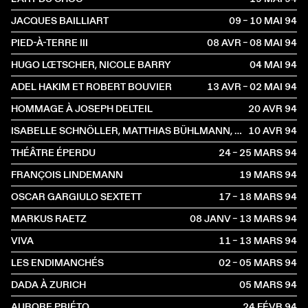
JACQUES BAILLIART
09 – 10 MAI
1994
PIED-À-TERRE III
08 AVR – 08 MAI
1994
HUGO LŒTSCHER, NICOLE BARRY
04 MAI
1994
ADEL HAKIM ET ROBERT BOUVIER
13 AVR – 02 MAI
1994
HOMMAGE À JOSEPH DELTEIL
20 AVR
1994
ISABELLE SCHNÖLLER, MATTHIAS BÜHLMANN, MANUEL BÄRTSCH
10 AVR
1994
THÉÂTRE ÉPERDU
24 – 25 MARS
1994
FRANÇOIS LINDEMANN
19 MARS
1994
OSCAR GARGIULO SEXTETT
17 – 18 MARS
1994
MARKUS RAETZ
08 JANV – 13 MARS
1994
VIVA
11 – 13 MARS
1994
LES ENDIMANCHÉS
02 – 05 MARS
1994
DADA À ZURICH
05 MARS
1994
AURORE PRIÉTO
24 FÉVR
1994