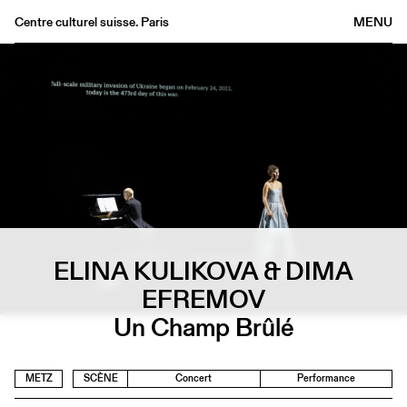
Centre culturel suisse. Paris
MENU
Agenda
Librairie
Buvette
Archives
Médiathèque
Éditions
Informations
ELINA KULIKOVA & DIMA
FR
/
EN
EFREMOV
Un Champ Brûlé
METZ
SCÈNE
Concert
Performance