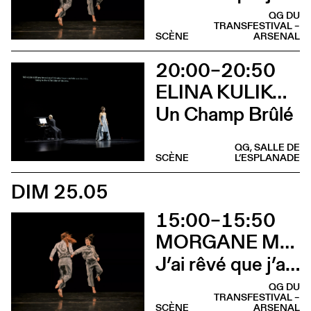
QG DU
TRANSFESTIVAL –
SCÈNE
ARSENAL
20:00–20:50
ELINA KULIKOVA & DIMA EFREMOV
Un Champ Brûlé
QG, SALLE DE
SCÈNE
L’ESPLANADE
DIM 25.05
15:00–15:50
MORGANE MARET & MARTINA CALVO
J’ai rêvé que j’avais des dents velues
QG DU
TRANSFESTIVAL –
SCÈNE
ARSENAL