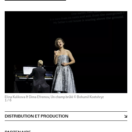
Elina Kulikova & Dima Efremov, Un champ brûlé © Bohumil Kostohryz
1
/ 6
DISTRIBUTION ET PRODUCTION