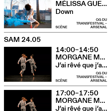
MÉLISSA GUEX & CLÉMENT GRIN
Down
QG DU
TRANSFESTIVAL –
SCÈNE
ARSENAL
SAM 24.05
14:00–14:50
MORGANE MARET & MARTINA CALVO
J’ai rêvé que j’avais des dents velues
QG DU
TRANSFESTIVAL –
SCÈNE
ARSENAL
17:00–17:50
MORGANE MARET & MARTINA CALVO
J’ai rêvé que j’avais des dents velues