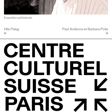
Ensemble multilatérale
Hila Peleg
Paul Ardenne et Barbara Polla