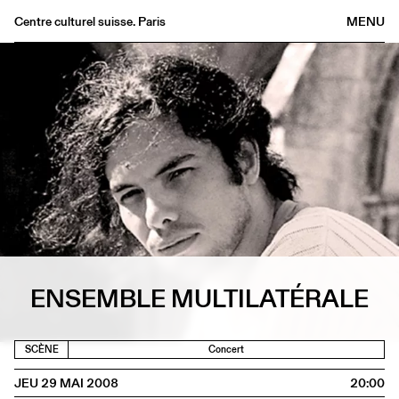
Centre culturel suisse. Paris
MENU
Agenda
Librairie
Buvette
Archives
Médiathèque
Éditions
Informations
FR
/
EN
ENSEMBLE MULTILATÉRALE
SCÈNE
Concert
JEU 29 MAI 2008
20:00