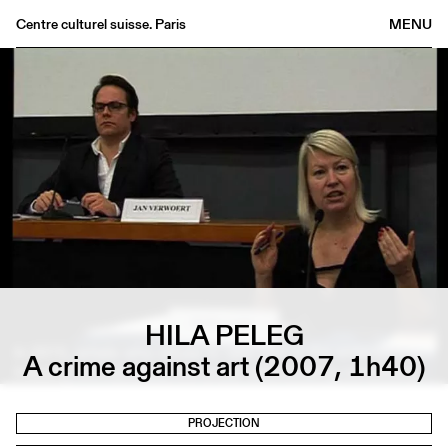
Centre culturel suisse. Paris
MENU
Agenda
Librairie
Buvette
Archives
Médiathèque
Éditions
Informations
FR
/
EN
HILA PELEG
A crime against art (2007, 1h40)
PROJECTION