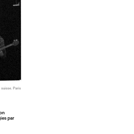
 suisse. Paris
son
ies par