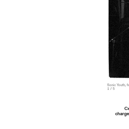
Sonic Youth, f
1
/ 5
Ce
charge