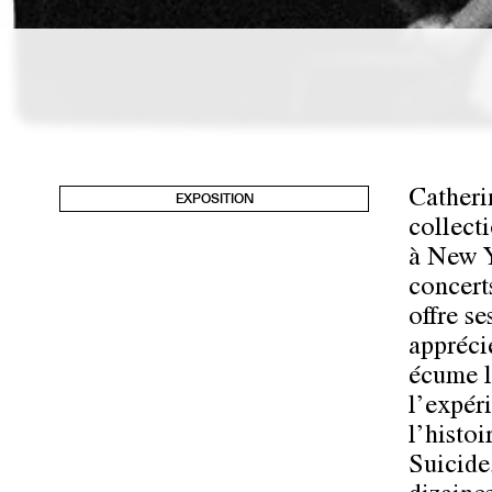
Catheri
EXPOSITION
collect
à New Y
concert
offre s
apprécie
écume l
l’expér
l’histo
Suicide