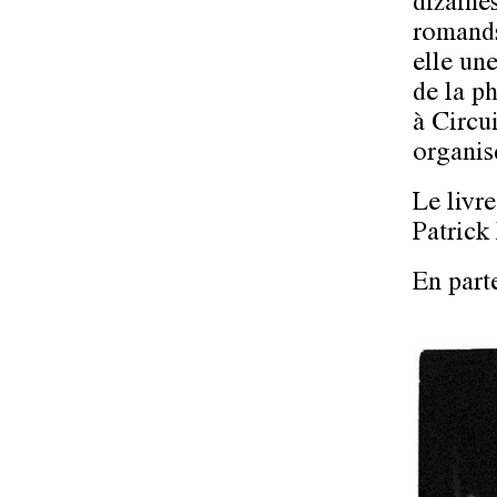
dizaine
romands
elle un
de la p
à Circu
organis
Le livr
Patrick
En part