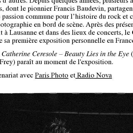
s d’autres. Depuis quelques années, plusieurs a
, dont le pionnier Francis Baudevin, partagen
e passion commune pour l’histoire du rock et c
hotographie en bord de scène. Après des prése
it à Lausanne et dans des lieux de concerts, l
e sa première exposition personnelle en Franc
e
Catherine Ceresole
–
Beauty Lies in the Eye
(
 Frey) paraît au moment de l'exposition.
enariat avec
Paris Photo
et
Radio Nova