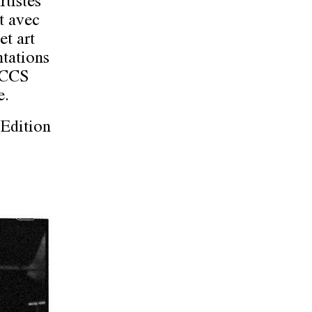
rtistes
t avec
et art
ntations
e CCS
e.
Edition