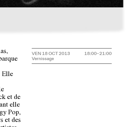
as,
VEN 18 OCT 2013
18:00–21:00
ébarque
 Elle
le
ck et de
ant elle
ggy Pop,
s et des