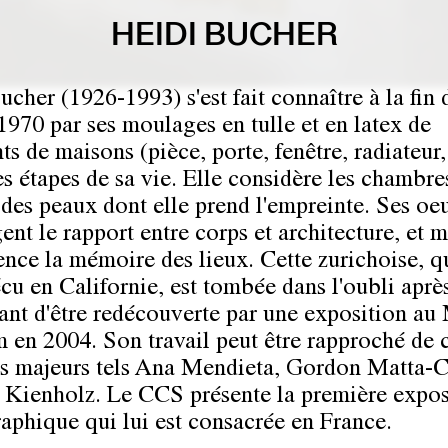
HEIDI BUCHER
cher (1926-1993) s'est fait connaître à la fin 
1970 par ses moulages en tulle et en latex de
s de maisons (pièce, porte, fenêtre, radiateur,
es étapes de sa vie. Elle considère les chambre
es peaux dont elle prend l'empreinte. Ses oe
ent le rapport entre corps et architecture, et m
ence la mémoire des lieux. Cette zurichoise, q
écu en Californie, est tombée dans l'oubli aprè
ant d'être redécouverte par une exposition au
en 2004. Son travail peut être rapproché de 
tes majeurs tels Ana Mendieta, Gordon Matta-C
Kienholz. Le CCS présente la première expos
phique qui lui est consacrée en France.