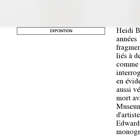
Heidi Bu
EXPOSITION
années 
fragment
liés à d
comme d
interrog
en évid
aussi v
mort av
Museum 
d'artis
Edward 
monogra