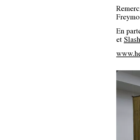
Remerci
Freymo
En part
et
Slas
www.he