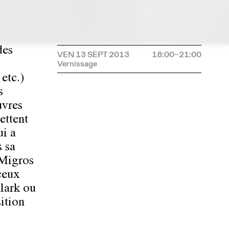
des
VEN 13 SEPT 2013
18:00–21:00
 etc.)
s
uvres
ettent
ui a
s sa
 Migros
ceux
lark ou
ition