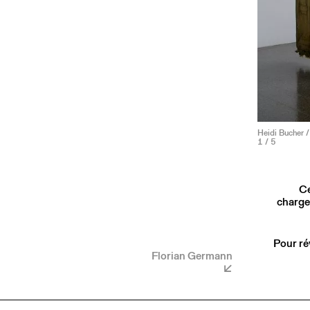
Heidi Bucher 
1
/ 5
Ce
charge
Pour ré
Florian Germann