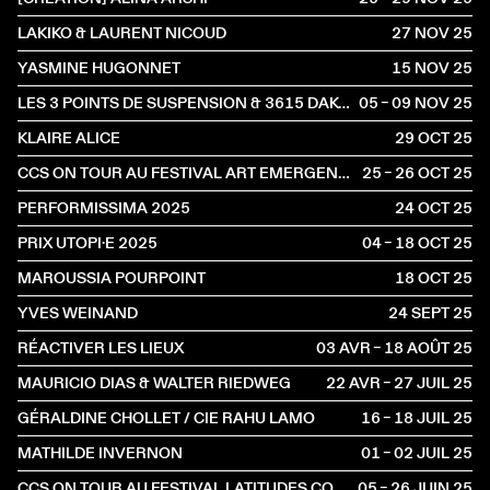
LAKIKO & LAURENT NICOUD
27 NOV
2025
YASMINE HUGONNET
15 NOV
2025
LES 3 POINTS DE SUSPENSION & 3615 DAKOTA
05 – 09 NOV
2025
KLAIRE ALICE
29 OCT
2025
CCS ON TOUR AU FESTIVAL ART EMERGENCE
25 – 26 OCT
2025
PERFORMISSIMA 2025
24 OCT
2025
PRIX UTOPI·E 2025
04 – 18 OCT
2025
MAROUSSIA POURPOINT
18 OCT
2025
YVES WEINAND
24 SEPT
2025
RÉACTIVER LES LIEUX
03 AVR – 18 AOÛT
2025
MAURICIO DIAS & WALTER RIEDWEG
22 AVR – 27 JUIL
2025
GÉRALDINE CHOLLET / CIE RAHU LAMO
16 – 18 JUIL
2025
MATHILDE INVERNON
01 – 02 JUIL
2025
CCS ON TOUR AU FESTIVAL LATITUDES CONTEMPORAINES
05 – 26 JUIN
2025