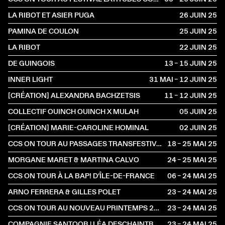
LA RIBOT ET ASIER PUGA
26 JUIN
2025
PAMINA DE COULON
25 JUIN
2025
LA RIBOT
22 JUIN
2025
DE GUINGOIS
13 – 15 JUIN
2025
INNER LIGHT
31 MAI – 12 JUIN
2025
[CRÉATION] ALEXANDRA BACHZETSIS
11 – 12 JUIN
2025
COLLECTIF OUINCH OUINCH X MULAH
05 JUIN
2025
[CRÉATION] MARIE-CAROLINE HOMINAL
02 JUIN
2025
CCS ON TOUR AU PASSAGES TRANSFESTIVAL
18 – 25 MAI
2025
MORGANE MARET & MARTINA CALVO
24 – 25 MAI
2025
CCS ON TOUR À LA BAP! D’ÎLE-DE-FRANCE
06 – 24 MAI
2025
ARNO FERRERA & GILLES POLET
23 – 24 MAI
2025
CCS ON TOUR AU NOUVEAU PRINTEMPS 2025
23 – 24 MAI
2025
COMPAGNIE SANTOOR | LÉA DESCHAINTRES & ILARIO SANTORO
23 – 24 MAI
2025