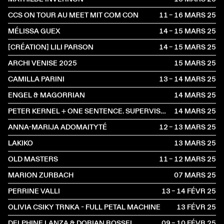
CCS ON TOUR AU MEET MIT COM CON
11 – 16 MARS
2025
MÉLISSA GUEX
14 – 15 MARS
2025
[CRÉATION] LILI PARSON
14 – 15 MARS
2025
ARCHI VENISE 2025
15 MARS
2025
CAMILLA PARINI
13 – 14 MARS
2025
ENGEL & MAGORRIAN
14 MARS
2025
PETER KERNEL + ONE SENTENCE. SUPERVISOR
14 MARS
2025
ANNA-MARIJA ADOMAITYTÉ
12 – 13 MARS
2025
LAKIKO
13 MARS
2025
OLD MASTERS
11 – 12 MARS
2025
MARION ZURBACH
07 MARS
2025
PERRINE VALLI
13 – 14 FÉVR
2025
OLIVIA CSIKY TRNKA - FULL PETAL MACHINE
13 FÉVR
2025
DELPHINE LANZA & DORIAN ROSSEL
09 – 10 FÉVR
2025