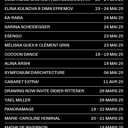
ELINA KULIKOVA & DIMA EFREMOV
23 – 24 MAI
2025
KA-RABA
24 MAI
2025
SARINA SCHEIDEGGER
24 MAI
2025
ESENGO
23 MAI
2025
MÉLISSA GUEX & CLÉMENT GRIN
23 MAI
2025
COCOON DANCE
18 – 19 MAI
2025
ALINA ARSHI
18 MAI
2025
SYMPOSIUM D'ARCHITECTURE
06 MAI
2025
CABARET EXTRA!
11 AVR
2025
DRAWING NOW INVITE DIDIER RITTENER
28 MARS
2025
YAEL MILLER
26 MARS
2025
PANORAMAGE
19 – 22 MARS
2025
MARIE-CAROLINE HOMINAL
20 – 21 MARS
2025
MATHILDE INVERNON
18 MARS
2025