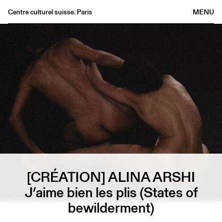
Centre culturel suisse. Paris
MENU
Agenda
Librairie
Buvette
Archives
Médiathèque
Éditions
Informations
FR
/
EN
[CRÉATION] ALINA ARSHI
J’aime bien les plis (States of
bewilderment)