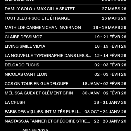
DAMILY SOLO + MAX CILLA SEXTET
27 MARS
2026
TOUT BLEU + SOCIÉTÉ ÉTRANGE
26 MARS
2026
MATHILDE CARMEN CHAN INVERNON
18 – 19 MARS
2026
CLAIRE DESSIMOZ
19 – 21 FÉVR
2026
LIVING SMILE VIDYA
18 – 19 FÉVR
2026
LA NOUVELLE TYPOGRAPHIE DANS LES SCÈNES FRANCOPHONES : INCIDENCES ET RÉSISTANCES
12 – 14 FÉVR
2026
DELGADO FUCHS
02 – 03 FÉVR
2026
NICOLAS CANTILLON
02 – 03 FÉVR
2026
CCS ON TOUR EN GUADELOUPE
18 JANV – 02 FÉVR
2026
MÉLISSA GUEX ET CLÉMENT GRIN
30 JANV – 02 FÉVR
2026
LA CRUSH
18 – 31 JANV
2026
PARIS DES VI(LL)ES. INTIMITÉS PUBLIQUES
08 OCT – 24 JANV
2026
NASTASSJA TANNER ET GRÉGOIRE STRECKER
22 – 23 JANV
2026
ANNÉE 2025