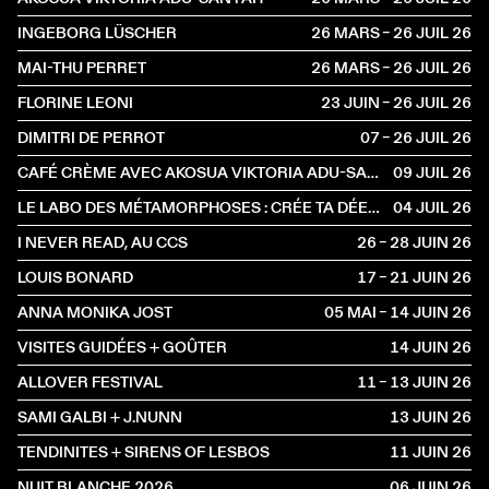
INGEBORG LÜSCHER
26 MARS – 26 JUIL
2026
MAI-THU PERRET
26 MARS – 26 JUIL
2026
FLORINE LEONI
23 JUIN – 26 JUIL
2026
DIMITRI DE PERROT
07 – 26 JUIL
2026
CAFÉ CRÈME AVEC AKOSUA VIKTORIA ADU-SANYAH ET CLAIRE HOFFMANN
09 JUIL
2026
LE LABO DES MÉTAMORPHOSES : CRÉE TA DÉESSE, INVENTE TA CRÉATURE
04 JUIL
2026
I NEVER READ, AU CCS
26 – 28 JUIN
2026
LOUIS BONARD
17 – 21 JUIN
2026
ANNA MONIKA JOST
05 MAI – 14 JUIN
2026
VISITES GUIDÉES + GOÛTER
14 JUIN
2026
ALLOVER FESTIVAL
11 – 13 JUIN
2026
SAMI GALBI + J.NUNN
13 JUIN
2026
TENDINITES + SIRENS OF LESBOS
11 JUIN
2026
NUIT BLANCHE 2026
06 JUIN
2026