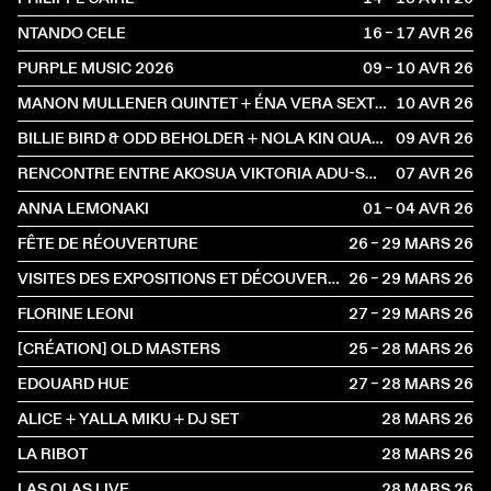
NTANDO CELE
16 – 17 AVR
2026
PURPLE MUSIC 2026
09 – 10 AVR
2026
MANON MULLENER QUINTET + ÉNA VERA SEXTET
10 AVR
2026
BILLIE BIRD & ODD BEHOLDER + NOLA KIN QUARTET
09 AVR
2026
RENCONTRE ENTRE AKOSUA VIKTORIA ADU-SANYAH ET JULIE JONES
07 AVR
2026
ANNA LEMONAKI
01 – 04 AVR
2026
FÊTE DE RÉOUVERTURE
26 – 29 MARS
2026
VISITES DES EXPOSITIONS ET DÉCOUVERTE DU BÂTIMENT
26 – 29 MARS
2026
FLORINE LEONI
27 – 29 MARS
2026
[CRÉATION] OLD MASTERS
25 – 28 MARS
2026
EDOUARD HUE
27 – 28 MARS
2026
ALICE + YALLA MIKU + DJ SET
28 MARS
2026
LA RIBOT
28 MARS
2026
LAS OLAS LIVE
28 MARS
2026