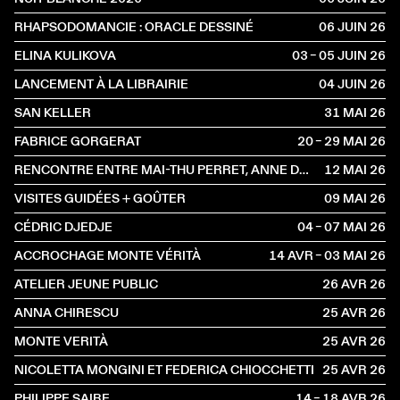
RHAPSODOMANCIE : ORACLE DESSINÉ
06 JUIN
2026
ELINA KULIKOVA
03 – 05 JUIN
2026
LANCEMENT À LA LIBRAIRIE
04 JUIN
2026
SAN KELLER
31 MAI
2026
FABRICE GORGERAT
20 – 29 MAI
2026
RENCONTRE ENTRE MAI-THU PERRET, ANNE DRESSEN ET IDA SOULARD
12 MAI
2026
VISITES GUIDÉES + GOÛTER
09 MAI
2026
CÉDRIC DJEDJE
04 – 07 MAI
2026
ACCROCHAGE MONTE VÉRITÀ
14 AVR – 03 MAI
2026
ATELIER JEUNE PUBLIC
26 AVR
2026
ANNA CHIRESCU
25 AVR
2026
MONTE VERITÀ
25 AVR
2026
NICOLETTA MONGINI ET FEDERICA CHIOCCHETTI
25 AVR
2026
PHILIPPE SAIRE
14 – 18 AVR
2026