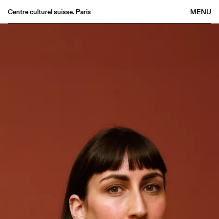
Centre culturel suisse. Paris
MENU
Agenda
Librairie
Buvette
Archives
Médiathèque
Éditions
Informations
FR
/
EN