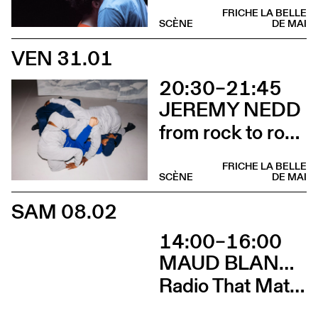
FRICHE LA BELLE
SCÈNE
DE MAI
VEN 31.01
20:30–21:45
JEREMY NEDD
from rock to rock … aka how magnolia was taken for granite
FRICHE LA BELLE
SCÈNE
DE MAI
SAM 08.02
14:00–16:00
MAUD BLANDEL, FLAVIO VIRZÌ, ASLAA
Radio That Matters