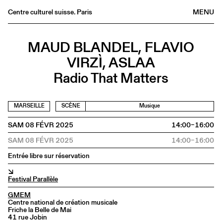
Centre culturel suisse. Paris
MENU
Agenda
MAUD BLANDEL, FLAVIO
Librairie
VIRZÌ, ASLAA
Buvette
Radio That Matters
Archives
Médiathèque
MARSEILLE
SCÈNE
Musique
Éditions
SAM 08 FÉVR 2025
14:00–16:00
Informations
SAM 08 FÉVR 2025
14:00–16:00
FR
/
EN
Entrée libre sur réservation
↘
Festival Parallèle
GMEM
Centre national de création musicale
Friche la Belle de Mai
41 rue Jobin