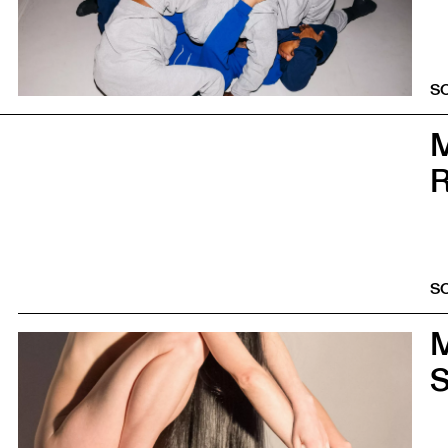
S
0
R
S
0