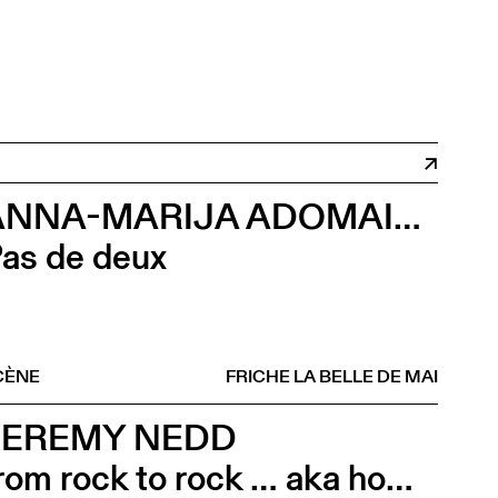
.
ANNA-MARIJA ADOMAITYTÉ
as de deux
CÈNE
FRICHE LA BELLE DE MAI
JEREMY NEDD
from rock to rock … aka how magnolia was taken for granite