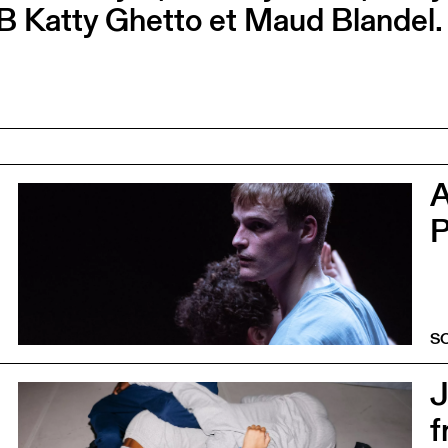
B Katty Ghetto et Maud Blandel
0
P
S
5