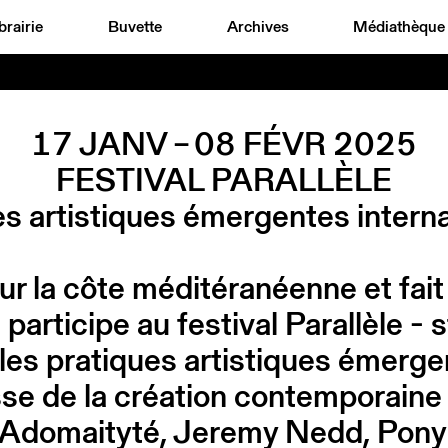
brairie
Buvette
Archives
Médiathèque
17 JANV – 08 FÉVR 2025
FESTIVAL PARALLÈLE
s artistiques émergentes intern
ur la côte méditéranéenne et fait
 participe au festival Parallèle - 
 les pratiques artistiques émerg
esse de la création contemporain
ja Adomaityté, Jeremy Nedd, Pon