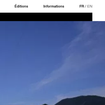
Éditions
Informations
FR
/
EN