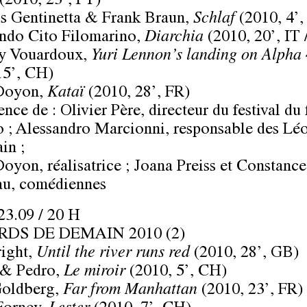
(2010, 23’, PT)
s Gentinetta & Frank Braun,
Schlaf
(2010, 4’
ndo Cito Filomarino,
Diarchia
(2010, 20’, IT 
y Vouardoux,
Yuri Lennon’s landing on Alpha
15’, CH)
 Doyon,
Kataï
(2010, 28’, FR)
ence de :
Olivier Père
, directeur du festival du
o ;
Alessandro Marcionni
, responsable des Lé
in ;
 Doyon
, réalisatrice ;
Joana Preiss
et
Constance
au
, comédiennes
3.09 / 20 H
RDS DE DEMAIN 2010 (2)
ight,
Until the river runs red
(2010, 28’, GB)
& Pedro,
Le miroir
(2010, 5’, CH)
Goldberg,
Far from Manhattan
(2010, 23’, FR)