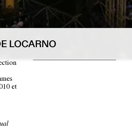
 DE LOCARNO
ection
S
ammes
010 et
ual