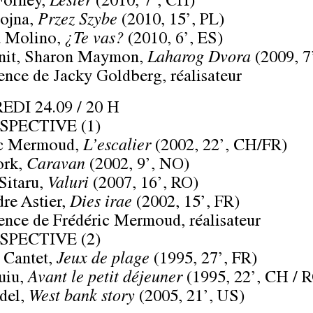
Forney,
Lester
(2010, 7’, CH)
ojna,
Przez Szybe
(2010, 15’, PL)
a Molino,
¿Te vas?
(2010, 6’, ES)
anit, Sharon Maymon,
Laharog Dvora
(2009, 7’
ence de
Jacky Goldberg
, réalisateur
DI 24.09 / 20 H
SPECTIVE (1)
ic Mermoud,
L’escalier
(2002, 22’, CH/FR)
rk,
Caravan
(2002, 9’, NO)
Sitaru,
Valuri
(2007, 16’, RO)
re Astier,
Dies irae
(2002, 15’, FR)
ence de
Frédéric Mermoud
, réalisateur
SPECTIVE (2)
 Cantet,
Jeux de plage
(1995, 27’, FR)
Puiu,
Avant le petit déjeuner
(1995, 22’, CH / 
del,
West bank story
(2005, 21’, US)