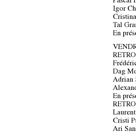
Pascal 
Igor Ch
Cristin
Tal Gr
En prés
VENDRE
RETRO
Frédér
Dag Mo
Adrian 
Alexand
En prés
RETRO
Laurent
Cristi 
Ari San