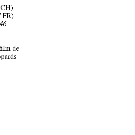
, CH)
/ FR)
 46
 film de
opards