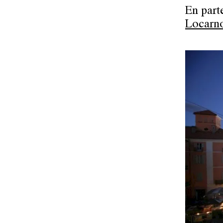
En part
Locarn