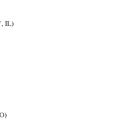
, IL)
RO)