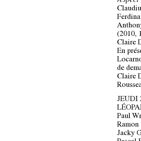
respect
Claudiu
Ferdina
Anthon
(2010, 
Claire
En prés
Locarn
de dema
Claire
Rousse
JEUDI 2
LÉOPA
Paul Wr
Ramon 
Jacky 