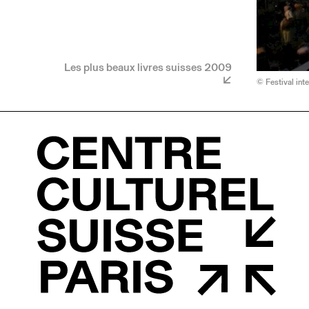
Les plus beaux livres suisses 2009
© Festival int