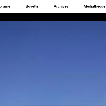
brairie
Buvette
Archives
Médiathèque