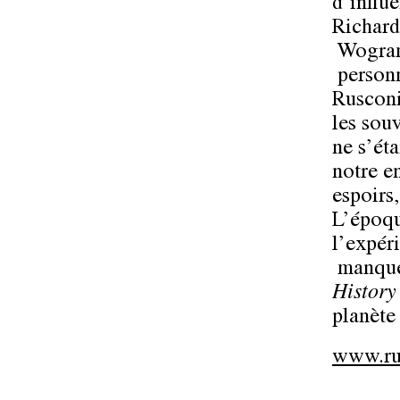
d’influ
Richard
Wogram
person
Rusconi
les souv
ne s’ét
notre en
espoirs,
L’époqu
l’expér
manque 
Histor
planèt
www.ru