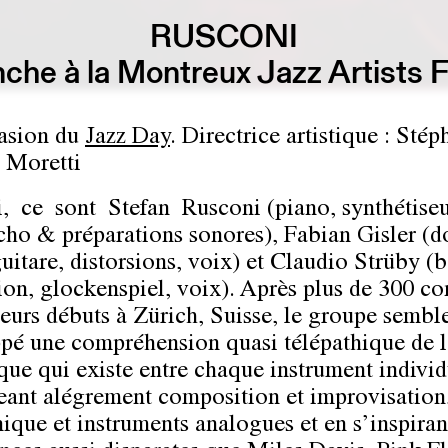
RUSCONI
nche à la Montreux Jazz Artists 
asion du
Jazz Day
. Directrice artistique : Stép
 Moretti
, ce sont Stefan Rusconi (piano, synthétiseu
cho & préparations sonores), Fabian Gisler (d
uitare, distorsions, voix) et Claudio Strüby (b
ion, glockenspiel, voix). Après plus de 300 co
leurs débuts à Zürich, Suisse, le groupe sembl
pé une compréhension quasi télépathique de l
ue qui existe entre chaque instrument individ
ant alégrement composition et improvisation
nique et instruments analogues et en s’inspiran