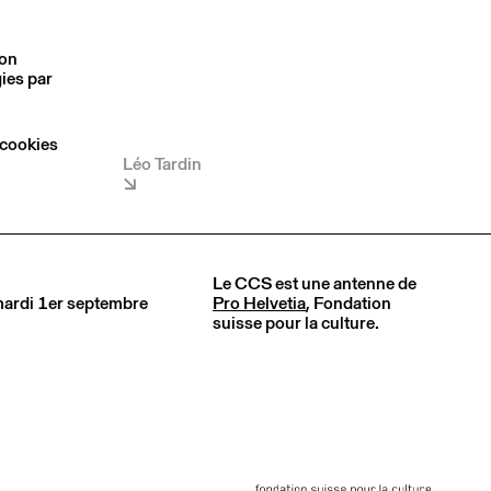
son
ies par
 cookies
Léo Tardin
Le CCS est une antenne de
 mardi 1er septembre
Pro Helvetia
, Fondation
suisse pour la culture.