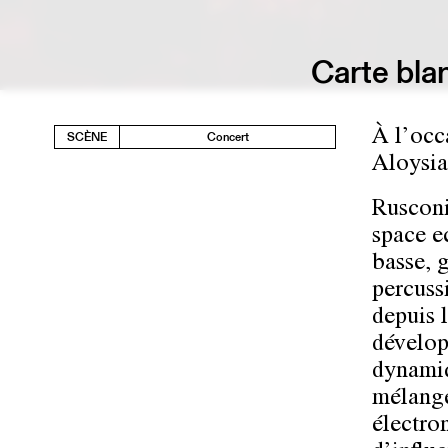
Carte bla
À l’occ
SCÈNE
Concert
Aloysia
Rusconi
space e
basse, g
percuss
depuis 
dévelop
dynamiq
mélange
électro