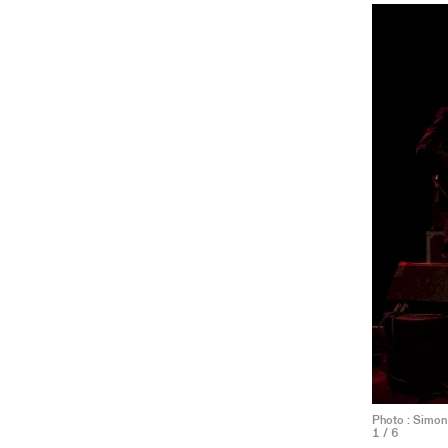
Photo : Simon 
1
/ 6