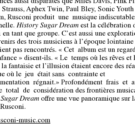
ences aussi disparates que Miles Davis, Pink F
 Strauss, Aphex Twin, Paul Bley, Sonic Youth 
, Rusconi produit une musique indiscutabl
nelle.
History Sugar Dream
est la célébration 
 en tant que groupe. C’est aussi une explorat
enirs des trois musiciens à l’époque lointaine 
aient pas rencontrés. « Cet album est un regard
fance » disent-­ils. « Le temps où les rêves et 
 la fantaisie et l’illusion étaient encore des réa
e où le jeu était sans contrainte et
imentation régnait.» Profondément frais et 
total de considération des frontières music
y Sugar Dream
offre une vue panoramique sur l
e Rusconi.
sconi-music.com