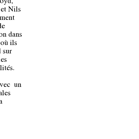
loyd,
et Nils
ement
de
ion dans
où ils
 sur
les
lités.
avec un
ales
a