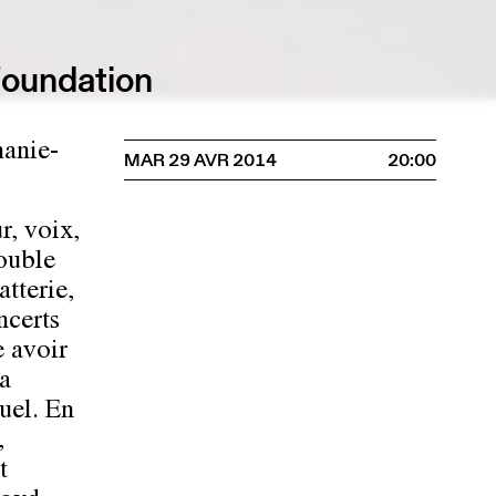
Foundation
hanie-
MAR 29 AVR 2014
20:00
r, voix,
ouble
atterie,
ncerts
e avoir
a
uel. En
,
t