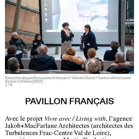
Rencontre des pavillons suisse et français © Valentin Duciel / Centre culturel suisse
On tour à Orléans (2025)
1
/ 9
PAVILLON FRANÇAIS
Avec le projet
Vivre avec / Living with
, l’agence
Jakob+MacFarlane Architectes (architectes des
Turbulences Frac-Centre Val de Loire),