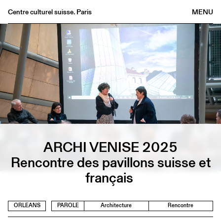
Centre culturel suisse. Paris
MENU
Agenda
Librairie
Buvette
Archives
Médiathèque
Éditions
Informations
FR
/
EN
ARCHI VENISE 2025
Rencontre des pavillons suisse et
français
ORLEANS
PAROLE
Architecture
Rencontre