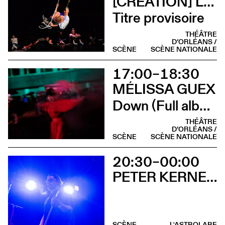
[CRÉATION] LILI PARSON
Titre provisoire
THÉÂTRE
D’ORLÉANS /
SCÈNE
SCÈNE NATIONALE
17:00–18:30
MÉLISSA GUEX
Down (Full album)
THÉÂTRE
D’ORLÉANS /
SCÈNE
SCÈNE NATIONALE
20:30–00:00
PETER KERNEL + ONE SENTENCE. SUPERVISOR
SCÈNE
L'ASTROLABE