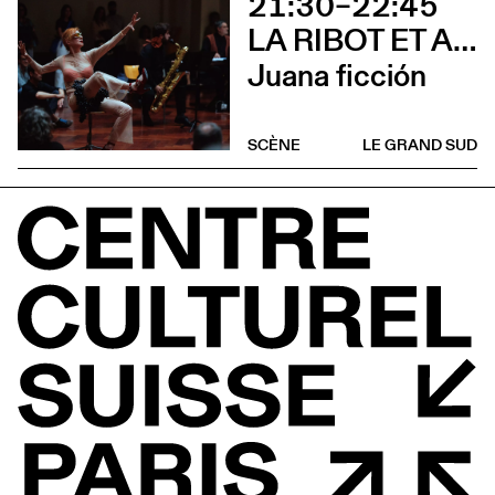
21:30–22:45
LA RIBOT ET ASIER PUGA
Juana ficción
SCÈNE
LE GRAND SUD