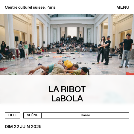
Centre culturel suisse. Paris
MENU
Agenda
Librairie
Buvette
Archives
Médiathèque
Éditions
Informations
LA RIBOT
FR
/
EN
LaBOLA
LILLE
SCÈNE
Danse
DIM 22 JUIN 2025