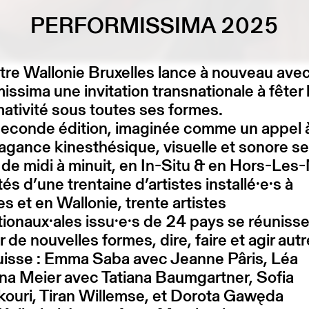
PERFORMISSIMA 2025
re Wallonie Bruxelles lance à nouveau ave
issima une invitation transnationale à fêter 
ativité sous toutes ses formes.
seconde édition, imaginée comme un appel 
vagance kinesthésique, visuelle et sonore se
 de midi à minuit, en In-Situ & en Hors-Les
és d’une trentaine d’artistes installé·e·s à
es et en Wallonie, trente artistes
tionaux·ales issu·e·s de 24 pays se réuniss
r de nouvelles formes, dire, faire et agir aut
uisse : Emma Saba avec Jeanne Pâris, Léa
na Meier avec Tatiana Baumgartner, Sofia
ouri, Tiran Willemse, et Dorota Gawęda