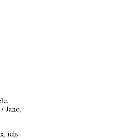
èle.
 / Jano,
x, iels