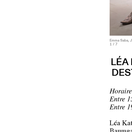
Emma Saba, Jal
1
/ 7
LÉA 
DES
Horaire
Entre 1
Entre 1
Léa Kat