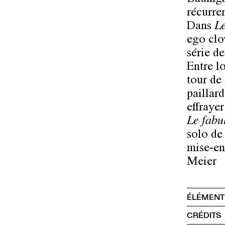
Baumgar
récurren
Dans
Le
ego clo
série d
Entre l
tour de
paillard
effrayer
Le fabu
solo de
mise-en
Meier
ÉLÉMENT
CRÉDITS