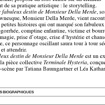
tner, propose un solo centré sur un élément
t de sa pratique artistique : le storytelling.
 fabuleux destin de Monsieur Della Merde
, so
wnesque, Monsieur Della Merde, vient racont
e petites histoires qui ont marqué son fabuleux 
ogorrhée, comptine enfantine, victime et bourr
 magie, prise d’otage, crise d’hystérie et chan
e, ce personnage oscillant saura tour à tour sé
 et attendrir.
leux destin de Monsieur Della Merde
est un ex
 la pièce collective
Terminale Hysteria
, conçu
-scène par Tatiana Baumgartner et Léa Katha
S BIOGRAPHIQUES