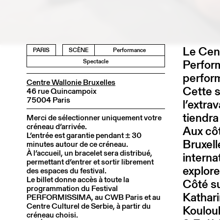
Le Cent
PARIS
SCÈNE
Performance
Perform
Spectacle
perform
Centre Wallonie Bruxelles
Cette 
46 rue Quincampoix
75004 Paris
l’extra
tiendra
Merci de sélectionner uniquement votre
créneau d’arrivée.
Aux côt
L’entrée est garantie pendant ± 30
Bruxell
minutes autour de ce créneau.
À l’accueil, un bracelet sera distribué,
interna
permettant d’entrer et sortir librement
explore
des espaces du festival.
Le billet donne accès à toute la
Côté s
programmation du Festival
Kathari
PERFORMISSIMA, au CWB Paris et au
Centre Culturel de Serbie, à partir du
Koulouk
créneau choisi.