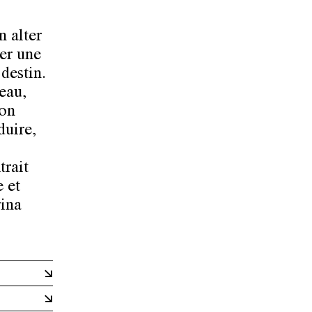
n alter
er une
destin.
eau,
son
duire,
trait
e et
rina