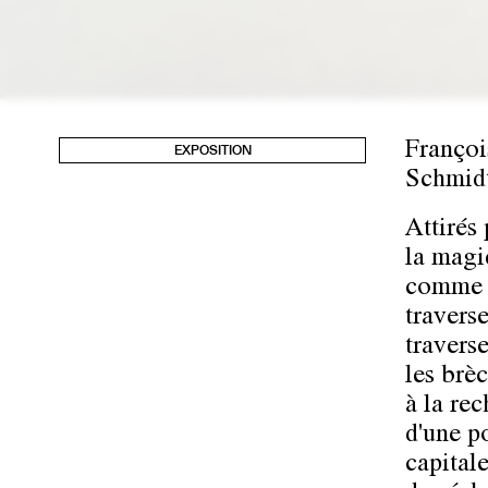
Françoi
EXPOSITION
Schmid
Attirés 
la magie
comme el
travers
travers
les brèc
à la re
d'une p
capital