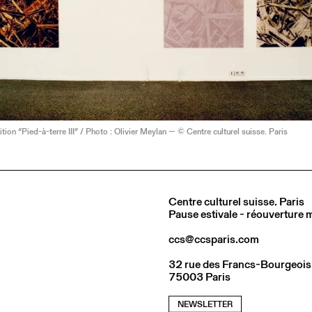
tion “Pied-à-terre III” / Photo : Olivier Meylan — © Centre culturel suisse. Paris
Centre culturel suisse. Paris
Pause estivale - réouverture
ccs@ccsparis.com
32 rue des Francs-Bourgeois
75003 Paris
NEWSLETTER