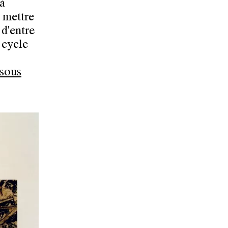
 à
à mettre
 d'entre
 cycle
ssous