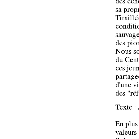
des éch
sa prop
Tiraillé
conditio
sauvage
des pio
Nous so
du Cent
ces jeun
partage
d'une v
des "ré
Texte :
En plus 
valeurs 