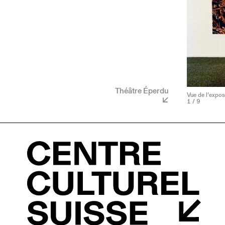
Théâtre Éperdu
Vue de l’exposi
1
/ 9