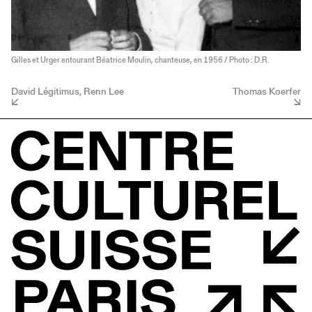
Gilles et Urger entourant Béatrice Moulin, chanteuse, en 1956 / Photo : D.R.
David Légitimus, Renn Lee
Thomas Koerfer