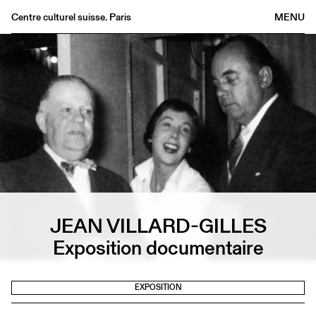
Centre culturel suisse. Paris
MENU
Agenda
Librairie
Buvette
Archives
Médiathèque
Éditions
Informations
FR
/
EN
JEAN VILLARD-GILLES
Exposition documentaire
EXPOSITION