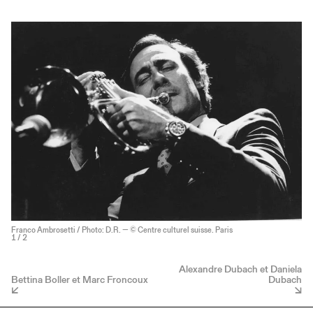
Franco Ambrosetti / Photo: D.R. — © Centre culturel suisse. Paris
1
/ 2
Alexandre Dubach et Daniela
Bettina Boller et Marc Froncoux
Dubach