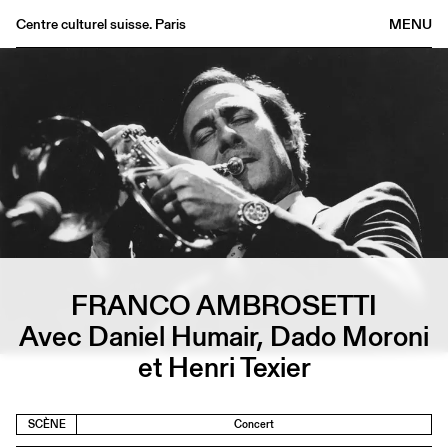
Centre culturel suisse. Paris
MENU
Agenda
Librairie
Buvette
Archives
Médiathèque
Éditions
Informations
FR
/
EN
FRANCO AMBROSETTI
Avec Daniel Humair, Dado Moroni
et Henri Texier
SCÈNE
Concert