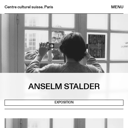
Centre culturel suisse. Paris
MENU
Agenda
Librairie
Buvette
Archives
Médiathèque
Éditions
Informations
FR
/
EN
ANSELM STALDER
EXPOSITION