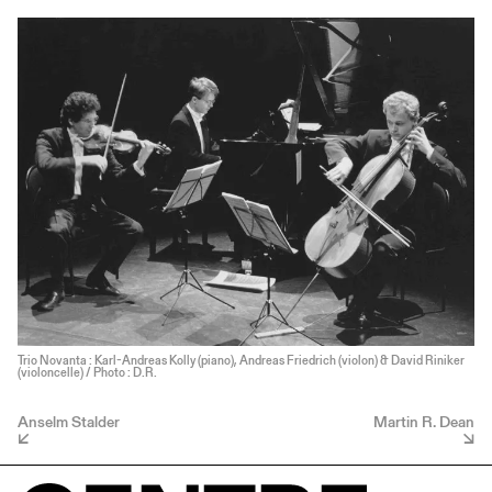
Trio Novanta : Karl-Andreas Kolly (piano), Andreas Friedrich (violon) & David Riniker
(violoncelle) / Photo : D.R.
Anselm Stalder
Martin R. Dean