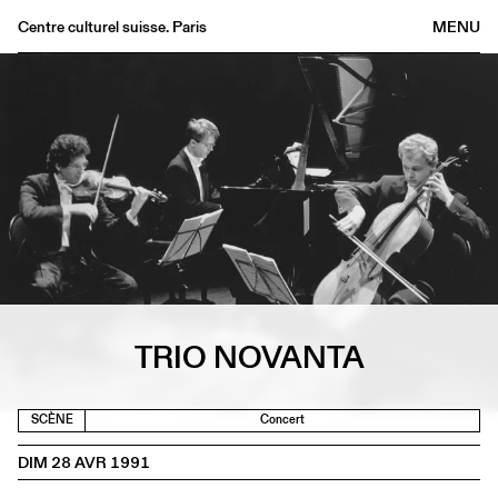
Centre culturel suisse. Paris
MENU
Agenda
Librairie
Buvette
Archives
Médiathèque
Éditions
Informations
FR
/
EN
TRIO NOVANTA
SCÈNE
Concert
DIM 28 AVR 1991