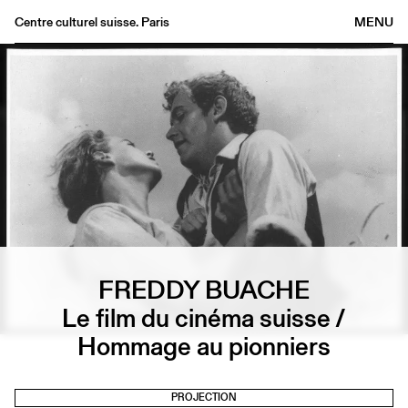
Centre culturel suisse. Paris
MENU
Agenda
Librairie
Buvette
Archives
Médiathèque
Éditions
Informations
FR
/
EN
FREDDY BUACHE
Le film du cinéma suisse /
Hommage au pionniers
PROJECTION