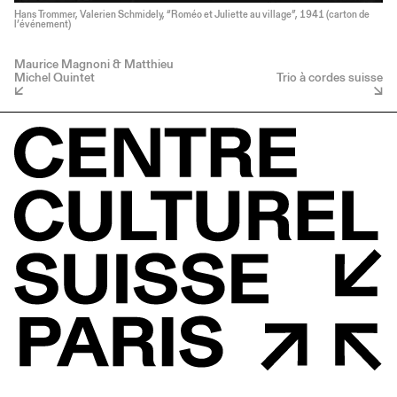
Hans Trommer, Valerien Schmidely, “Roméo et Juliette au village”, 1941 (carton de
l’événement)
Maurice Magnoni & Matthieu
Michel Quintet
Trio à cordes suisse