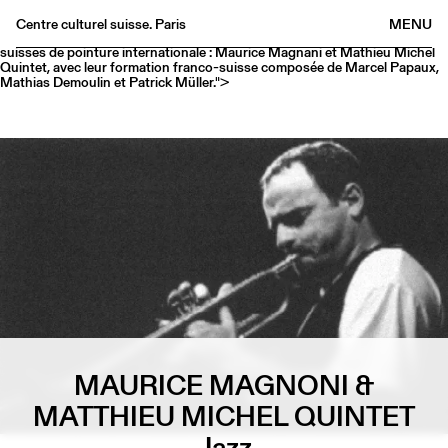
Des jazzmen suisses de pointure internationale : Maurice Magnani et
Mathieu Michel Quintet, avec leur formation franco-suisse composée de
Centre culturel suisse. Paris
MENU
Marcel Papaux, Mathias Demoulin et Patrick Müller.">
Des jazzmen
suisses de pointure internationale : Maurice Magnani et Mathieu Michel
Agenda
Quintet, avec leur formation franco-suisse composée de Marcel Papaux,
Mathias Demoulin et Patrick Müller.">
Librairie
Buvette
Archives
Médiathèque
Éditions
Informations
FR
/
EN
MAURICE MAGNONI &
MATTHIEU MICHEL QUINTET
Jazz