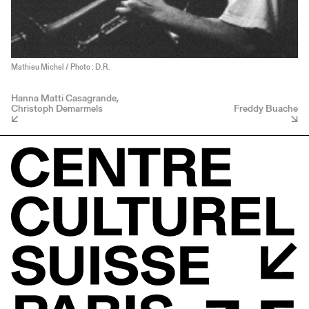
Mathieu Michel / Photo : D.R.
Hanna Matti Casagrande,
Christoph Demarmels
Freddy Buache