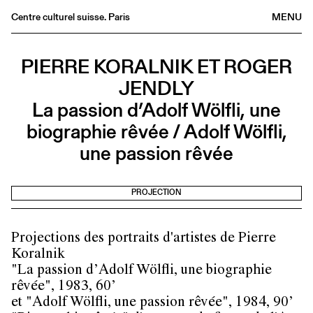
Centre culturel suisse. Paris
MENU
Agenda
PIERRE KORALNIK ET ROGER
Librairie
JENDLY
Buvette
La passion d’Adolf Wölfli, une
Archives
biographie rêvée / Adolf Wölfli,
Médiathèque
une passion rêvée
Éditions
Informations
PROJECTION
FR
/
EN
Projections des portraits d'artistes de Pierre
Koralnik
"La passion d’Adolf Wölfli, une biographie
rêvée", 1983, 60’
et "Adolf Wölfli, une passion rêvée", 1984, 90’