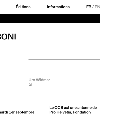
Éditions
Informations
FR
/
EN
BONI
Urs Widmer
Le CCS est une antenne de
 mardi 1er septembre
Pro Helvetia
, Fondation