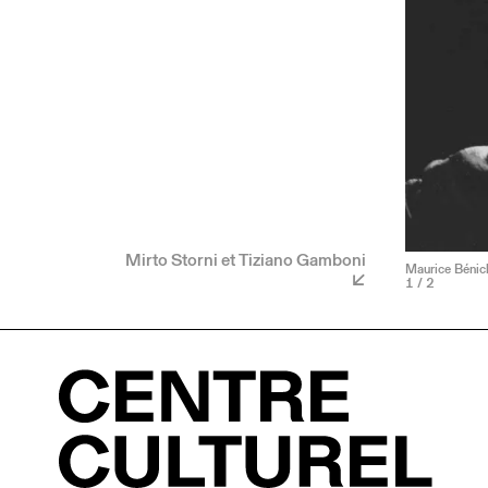
Mirto Storni et Tiziano Gamboni
Maurice Bénich
1
/ 2