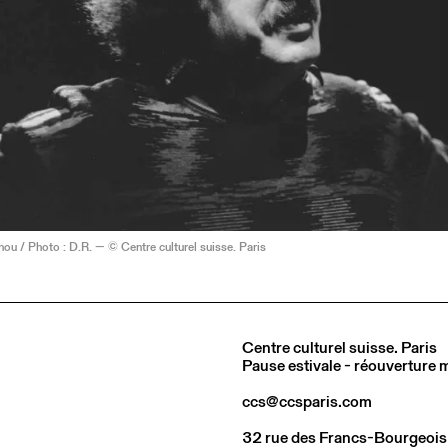
ou / Photo : D.R. — © Centre culturel suisse. Paris
Centre culturel suisse. Paris
Pause estivale - réouverture
ccs@ccsparis.com
32 rue des Francs-Bourgeois