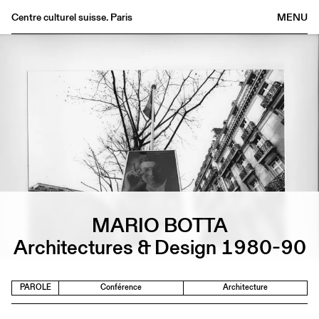
Centre culturel suisse. Paris
MENU
Agenda
Librairie
Buvette
Archives
Médiathèque
Éditions
Informations
FR
/
EN
MARIO BOTTA
Architectures & Design 1980-90
PAROLE
Conférence
Architecture