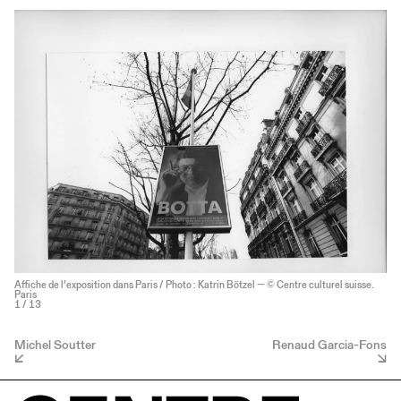
Affiche de l’exposition dans Paris / Photo : Katrin Bötzel — © Centre culturel suisse.
Paris
1
/ 13
Michel Soutter
Renaud Garcia-Fons