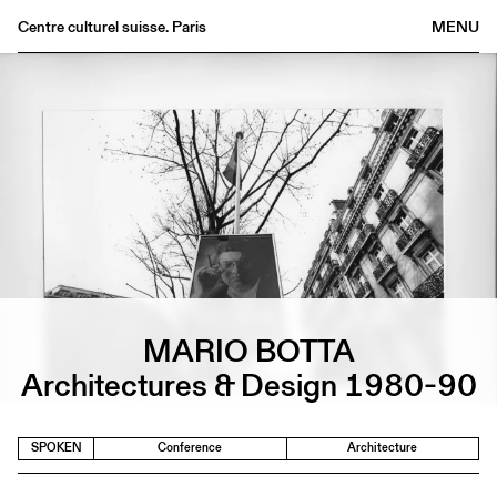
Centre culturel suisse. Paris
MENU
Agenda
Bookshop
Buvette
Archives
Medias
Publications
About
FR
/
EN
MARIO BOTTA
Architectures & Design 1980-90
SPOKEN
Conference
Architecture