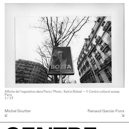
Affiche de l’exposition dans Paris / Photo : Katrin Bötzel — © Centre culturel suisse.
Paris
1
/ 13
Michel Soutter
Renaud Garcia-Fons