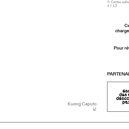
© Centre cultu
1
/ 12
Ce
charge
Pour ré
PARTENA
Kueng Caputo