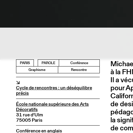
Michael
PARIS
PAROLE
Conférence
à la F
Graphisme
Rencontre
Il a vé
↘
pour A
Cycle de rencontres : un déséquilibre
précis
Califor
de desi
École nationale supérieure des Arts
Décoratifs
pédago
31 rue d’Ulm
la sign
75005 Paris
de com
Conférence en anglais