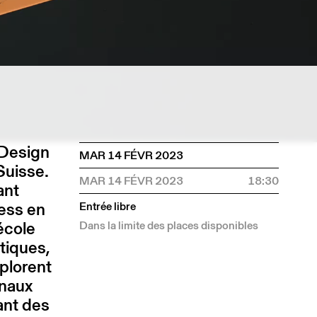
 Design
MAR 14 FÉVR 2023
Suisse.
MAR 14 FÉVR 2023
18:30
ant
ess en
Entrée libre
’école
Dans la limite des places disponibles
tiques,
plorent
anaux
ant des