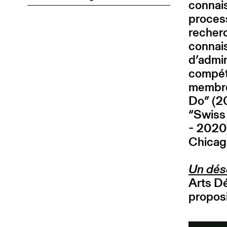
connais
proces
recherc
connai
d’admin
compét
membre
Do” (20
“Swiss
- 2020).
Chicag
Un désé
Arts Dé
proposi