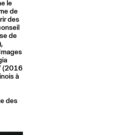
e le
ème de
ir des
onseil
sse de
,
 Images
gia
” (2016
inois à
le des