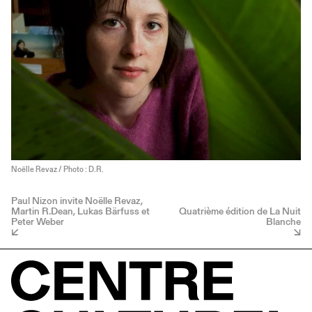
Noëlle Revaz / Photo : D.R.
Paul Nizon invite Noëlle Revaz,
Martin R.Dean, Lukas Bärfuss et
Quatrième édition de La Nuit
Peter Weber
Blanche