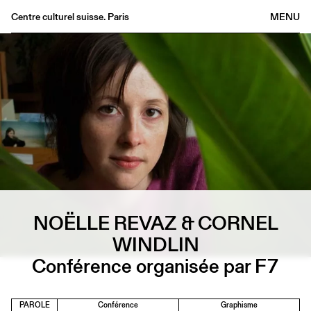
Centre culturel suisse. Paris
MENU
Agenda
Librairie
Buvette
Archives
Médiathèque
Éditions
Informations
FR
/
EN
NOËLLE REVAZ & CORNEL
WINDLIN
Conférence organisée par F7
PAROLE
Conférence
Graphisme