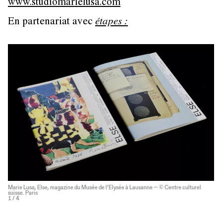
www.studiomarielusa.com
En partenariat avec
étapes :
Marie Lusa, Else, magazine du Musée de l’Elysée à Lausanne — © Centre culturel
suisse. Paris
1
/ 4