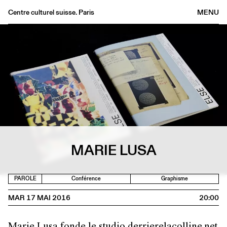
Centre culturel suisse. Paris
MENU
Agenda
Librairie
Buvette
Archives
Médiathèque
Éditions
Informations
MARIE LUSA
FR
/
EN
PAROLE
Conférence
Graphisme
MAR 17 MAI 2016
20:00