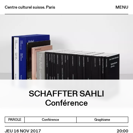
Centre culturel suisse. Paris
MENU
Agenda
Librairie
Buvette
Archives
Médiathèque
Éditions
Informations
FR
/
EN
SCHAFFTER SAHLI
Conférence
PAROLE
Conférence
Graphisme
JEU 16 NOV 2017
20:00